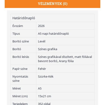
VÉLEMÉNYEK (0)
Határidőnapló
Évszám
2026
Típus
A5 napi határidőnapló
Borító színe
Levél
Borító
Színes grafika
Borító leírás
Színes grafikával díszített, matt fóliával
bevont borító, Arany fólia
Papír színe
Fehér
Nyomtatás
Szürke-Kék
színe
Méret
A5
Méret (cm)
15x21 cm
Terjedelem
352 oldal