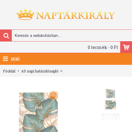
0 termék - 0 Ft
MENÜ
Főoldal
A5 napi határidőnapló
Joy, A5 napi beosztású határidőnapló, L