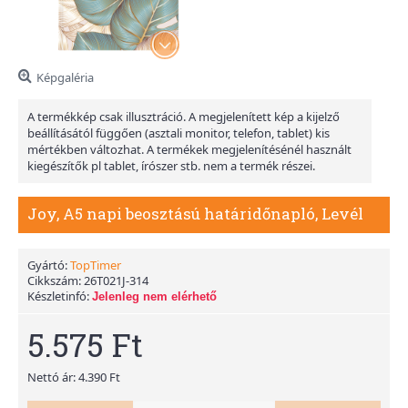
Képgaléria
A termékkép csak illusztráció. A megjelenített kép a kijelző
beállításától függően (asztali monitor, telefon, tablet) kis
mértékben változhat. A termékek megjelenítésénél használt
kiegészítők pl tablet, írószer stb. nem a termék részei.
Joy, A5 napi beosztású határidőnapló, Levél
Gyártó:
TopTimer
Cikkszám:
26T021J-314
Készletinfó:
Jelenleg nem elérhető
5.575 Ft
Nettó ár: 4.390 Ft