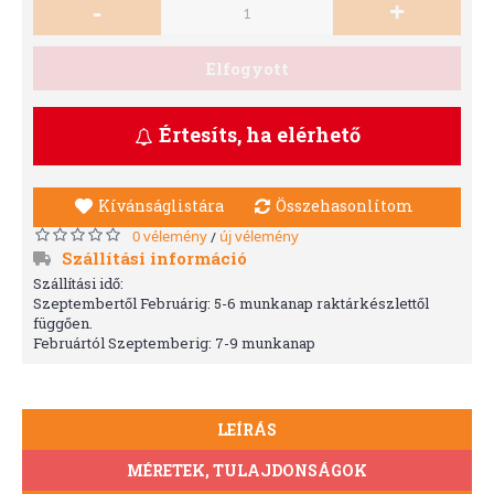
-
+
Elfogyott
Értesíts, ha elérhető
Kívánságlistára
Összehasonlítom
0 vélemény
új vélemény
/
Szállítási információ
Szállítási idő:
Szeptembertől Februárig: 5-6 munkanap raktárkészlettől
függően.
Februártól Szeptemberig: 7-9 munkanap
LEÍRÁS
MÉRETEK, TULAJDONSÁGOK