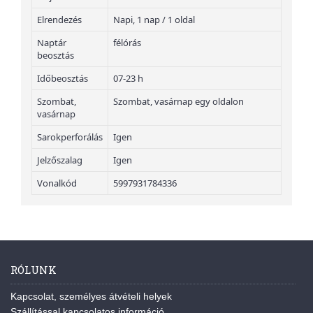
Elrendezés
Napi, 1 nap / 1 oldal
Naptár
félórás
beosztás
Időbeosztás
07-23 h
Szombat,
Szombat, vasárnap egy oldalon
vasárnap
Sarokperforálás
Igen
Jelzőszalag
Igen
Vonalkód
5997931784336
RÓLUNK
Kapcsolat, személyes átvételi helyek
Szállítással kapcsolatos információ