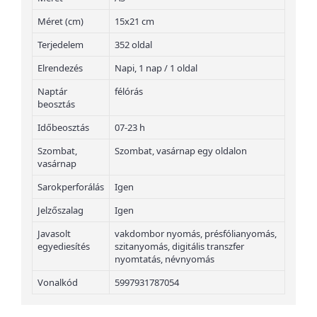
Méret (cm)
15x21 cm
Terjedelem
352 oldal
Elrendezés
Napi, 1 nap / 1 oldal
Naptár
félórás
beosztás
Időbeosztás
07-23 h
Szombat,
Szombat, vasárnap egy oldalon
vasárnap
Sarokperforálás
Igen
Jelzőszalag
Igen
Javasolt
vakdombor nyomás, présfólianyomás,
egyediesítés
szitanyomás, digitális transzfer
nyomtatás, névnyomás
Vonalkód
5997931787054