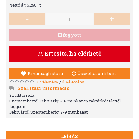
Nettó ár: 6.290 Ft
-
+
Elfogyott
Értesíts, ha elérhető
Kívánságlistára
Összehasonlítom
0 vélemény
új vélemény
/
Szállítási információ
Szállítási idő:
Szeptembertől Februárig: 5-6 munkanap raktárkészlettől
függően.
Februártól Szeptemberig: 7-9 munkanap
LEÍRÁS