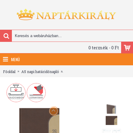
0 termék - 0 Ft
MENÜ
Főoldal
A5 napi határidőnapló
Kredo, A5 napi beosztású határidőnapló