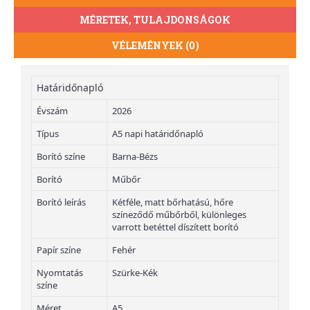
MÉRETEK, TULAJDONSÁGOK
VÉLEMÉNYEK (0)
Határidőnapló
Évszám
2026
Típus
A5 napi határidőnapló
Borító színe
Barna-Bézs
Borító
Műbőr
Borító leírás
Kétféle, matt bőrhatású, hőre
színeződő műbőrből, különleges
varrott betéttel díszített borító
Papír színe
Fehér
Nyomtatás
Szürke-Kék
színe
Méret
A5