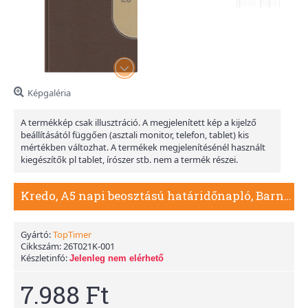
Képgaléria
A termékkép csak illusztráció. A megjelenített kép a kijelző
beállításától függően (asztali monitor, telefon, tablet) kis
mértékben változhat. A termékek megjelenítésénél használt
kiegészítők pl tablet, írószer stb. nem a termék részei.
Kredo, A5 napi beosztású határidőnapló, Barna-Bézs
Gyártó:
TopTimer
Cikkszám:
26T021K-001
Készletinfó:
Jelenleg nem elérhető
7.988 Ft