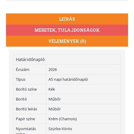
LEÍRÁS
MÉRETEK, TULAJDONSÁGOK
VÉLEMÉNYEK (0)
Határidőnapló
Évszám
2026
Típus
A5 napi határidőnapló
Borító színe
Kék
Borító
Műbőr
Borító leírás
Műbőr
Papír színe
Krém (Chamois)
Nyomtatás
Szürke-Vörös