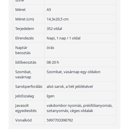
színe
Méret
A5
Méret (cm)
14,3x20,5 cm
Terjedelem
352 oldal
Elrendezés
Napi, 1 nap / 1 oldal
Naptár
órás
beosztás
Időbeosztás
08-20 h
Szombat,
Szombat, vasárnap egy oldalon
vasárnap
Sarokperforálás
alsó sarok, a hét jelölésével
Jelzőszalag
Igen
Javasolt
vakdombor nyomás, présfólianyomás,
egyediesítés
szitanyomás, céges oldalak
Vonalkód
5997703398792