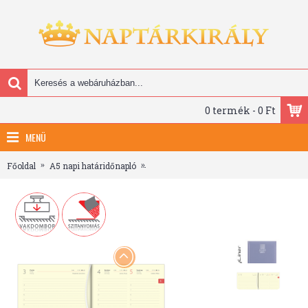
0 termék - 0 Ft
MENÜ
Főoldal
A5 napi határidőnapló
MyPastel, A5 napi beosztású agenda, K