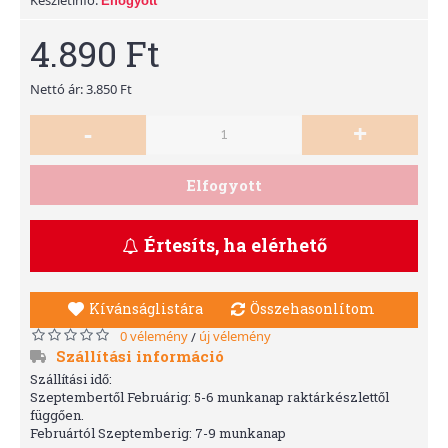
Elfogyott
4.890 Ft
Nettó ár: 3.850 Ft
-
+
Elfogyott
Értesíts, ha elérhető
Kívánságlistára
Összehasonlítom
0 vélemény
új vélemény
/
Szállítási információ
Szállítási idő:
Szeptembertől Februárig: 5-6 munkanap raktárkészlettől
függően.
Februártól Szeptemberig: 7-9 munkanap