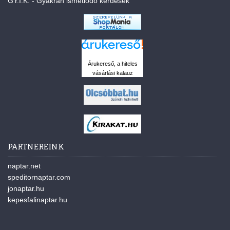
GY.I.K. - Gyakran ismétlődő kérdések
Árukereső, a hiteles
vásárlási kalauz
PARTNEREINK
naptar.net
speditornaptar.com
jonaptar.hu
kepesfalinaptar.hu