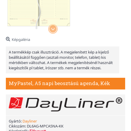
Képgaléria
A termékkép csak illusztráció. A megjelenített kép a kijelző
beállításától függően (asztali monitor, telefon, tablet) kis
mértékben változhat. A termékek megjelenítésénél használt
kiegészítők pl tablet, írószer stb. nem a termék részei.
MyPastel, A5 napi beosztású agenda, Kék
Gyártó:
Dayliner
Cikkszám:
DL6AG-MPCA5NA-KK
Készletinfó: