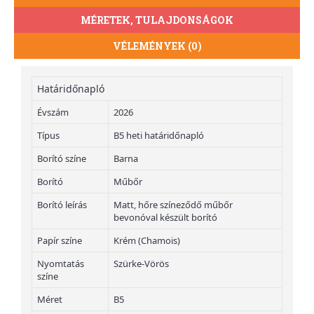
MÉRETEK, TULAJDONSÁGOK
VÉLEMÉNYEK (0)
Határidőnapló
Évszám
2026
Típus
B5 heti határidőnapló
Borító színe
Barna
Borító
Műbőr
Borító leírás
Matt, hőre színeződő műbőr
bevonóval készült borító
Papír színe
Krém (Chamois)
Nyomtatás
Szürke-Vörös
színe
Méret
B5