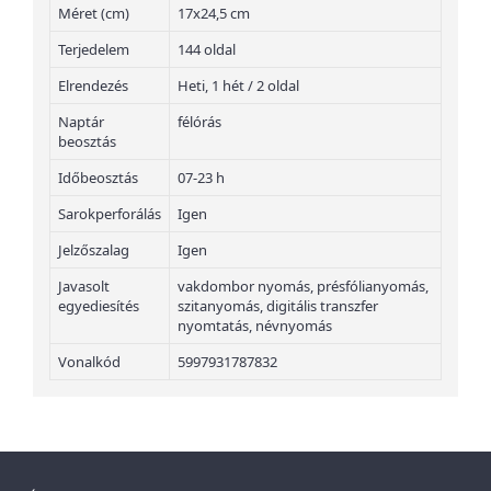
Méret (cm)
17x24,5 cm
Terjedelem
144 oldal
Elrendezés
Heti, 1 hét / 2 oldal
Naptár
félórás
beosztás
Időbeosztás
07-23 h
Sarokperforálás
Igen
Jelzőszalag
Igen
Javasolt
vakdombor nyomás, présfólianyomás,
egyediesítés
szitanyomás, digitális transzfer
nyomtatás, névnyomás
Vonalkód
5997931787832