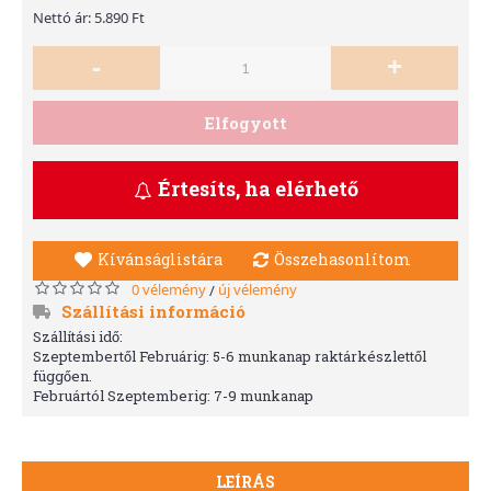
Nettó ár: 5.890 Ft
-
+
Elfogyott
Értesíts, ha elérhető
Kívánságlistára
Összehasonlítom
0 vélemény
új vélemény
/
Szállítási információ
Szállítási idő:
Szeptembertől Februárig: 5-6 munkanap raktárkészlettől
függően.
Februártól Szeptemberig: 7-9 munkanap
LEÍRÁS