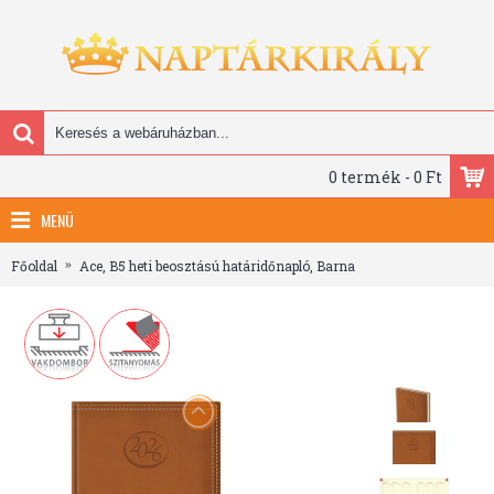
0 termék - 0 Ft
MENÜ
Főoldal
Ace, B5 heti beosztású határidőnapló, Barna