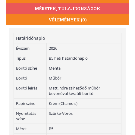
MÉRETEK, TULAJDONSÁGOK
VÉLEMÉNYEK (0)
Határidőnapló
Évszám
2026
Típus
B5 heti határidőnapló
Borító színe
Menta
Borító
Műbőr
Borító leírás
Matt, hőre színeződő műbőr
bevonóval készült borító
Papír színe
Krém (Chamois)
Nyomtatás
Szürke-Vörös
színe
Méret
B5