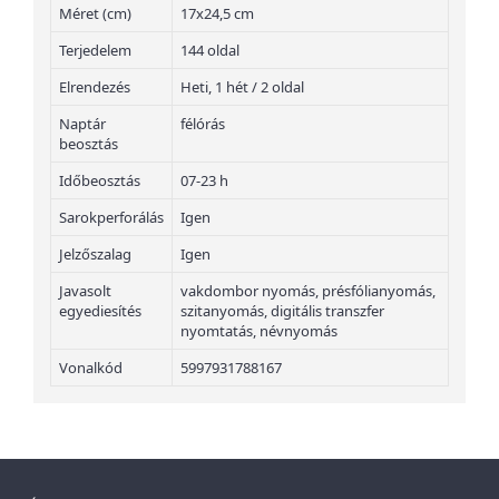
Méret (cm)
17x24,5 cm
Terjedelem
144 oldal
Elrendezés
Heti, 1 hét / 2 oldal
Naptár
félórás
beosztás
Időbeosztás
07-23 h
Sarokperforálás
Igen
Jelzőszalag
Igen
Javasolt
vakdombor nyomás, présfólianyomás,
egyediesítés
szitanyomás, digitális transzfer
nyomtatás, névnyomás
Vonalkód
5997931788167