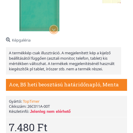
Képgaléria
A termékkép csak illusztráció. A megjelenített kép a kijelző
beállításától függően (asztali monitor, telefon, tablet) kis
mértékben változhat. A termékek megjelenítésénél használt
kiegészítők pl tablet, írószer stb. nem a termék részei.
Ace, B5 heti beosztású határidőnapló, Menta
Gyártó:
TopTimer
Cikkszám:
26C011A-00T
Készletinfó:
Jelenleg nem elérhető
7.480 Ft