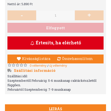
Nettó ár: 5.890 Ft
-
+
Elfogyott
Értesíts, ha elérhető
Kívánságlistára
Összehasonlítom
0 vélemény
új vélemény
/
Szállítási információ
Szállítási idő:
Szeptembertől Februárig: 5-6 munkanap raktárkészlettől
függően.
Februártól Szeptemberig: 7-9 munkanap
LEÍRÁS