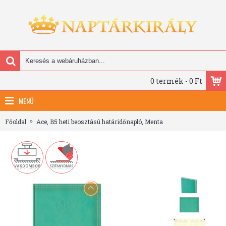
0 termék - 0 Ft
MENÜ
Főoldal
Ace, B5 heti beosztású határidőnapló, Menta