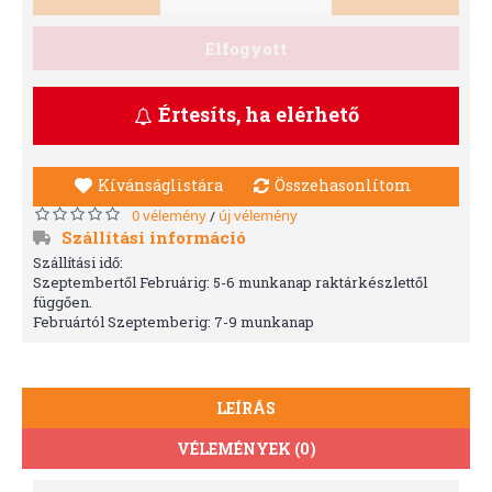
Elfogyott
Értesíts, ha elérhető
Kívánságlistára
Összehasonlítom
0 vélemény
új vélemény
/
Szállítási információ
Szállítási idő:
Szeptembertől Februárig: 5-6 munkanap raktárkészlettől
függően.
Februártól Szeptemberig: 7-9 munkanap
LEÍRÁS
VÉLEMÉNYEK (0)