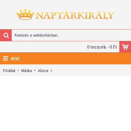
0 termék - 0 Ft
MENÜ
Főoldal
Márka
Alisca
Határidőnapló ALISCA B/6 heti fehér lapos bor