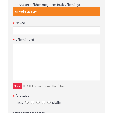
Ehhez a termékhez még nem írtak véleményt.
új vélemény
Neved
Véleményed
Note:
HTML kód nem iileszthető be!
Értékelés
Rossz
Kiváló
Biztonsági ellenőrzés: