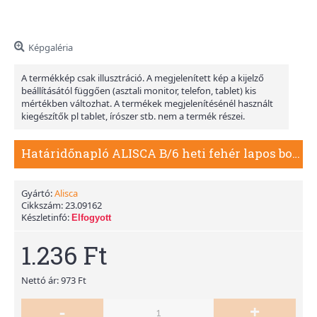
Képgaléria
A termékkép csak illusztráció. A megjelenített kép a kijelző
beállításától függően (asztali monitor, telefon, tablet) kis
mértékben változhat. A termékek megjelenítésénél használt
kiegészítők pl tablet, írószer stb. nem a termék részei.
Határidőnapló ALISCA B/6 heti fehér lapos bordó 2026.
Gyártó:
Alisca
Cikkszám:
23.09162
Készletinfó:
Elfogyott
1.236 Ft
Nettó ár: 973 Ft
-
+