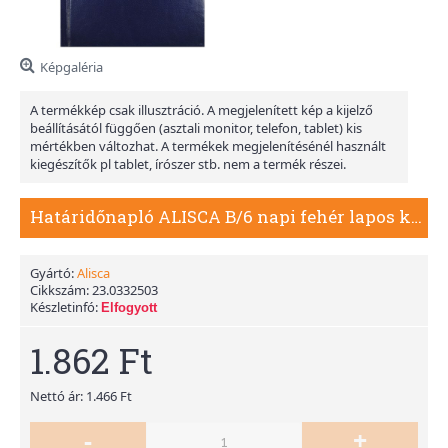
Képgaléria
A termékkép csak illusztráció. A megjelenített kép a kijelző
beállításától függően (asztali monitor, telefon, tablet) kis
mértékben változhat. A termékek megjelenítésénél használt
kiegészítők pl tablet, írószer stb. nem a termék részei.
Határidőnapló ALISCA B/6 napi fehér lapos kék 2026.
Gyártó:
Alisca
Cikkszám:
23.0332503
Készletinfó:
Elfogyott
1.862 Ft
Nettó ár: 1.466 Ft
-
+