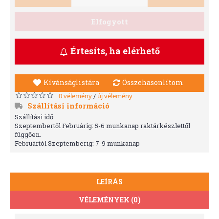
Elfogyott
Értesíts, ha elérhető
Kívánságlistára
Összehasonlítom
0 vélemény
új vélemény
/
Szállítási információ
Szállítási idő:
Szeptembertől Februárig: 5-6 munkanap raktárkészlettől
függően.
Februártól Szeptemberig: 7-9 munkanap
LEÍRÁS
VÉLEMÉNYEK (0)