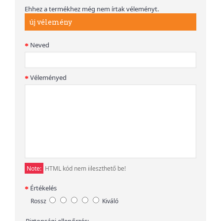
Ehhez a termékhez még nem írtak véleményt.
új vélemény
Neved
Véleményed
Note:
HTML kód nem iileszthető be!
Értékelés
Rossz
Kiváló
Biztonsági ellenőrzés: