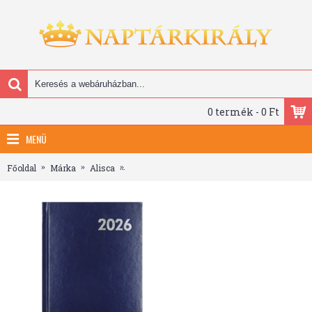
0 termék - 0 Ft
MENÜ
Főoldal
Márka
Alisca
Határidőnapló ALISCA B/6 napi fehér lapos ké