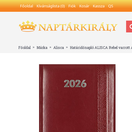
Főoldal
Kívánságlista (
0
)
Fiók
Kosár
Kassza
QS
Főoldal
Márka
Alisca
Határidőnapló ALISCA Rebel varrott A