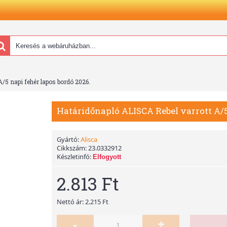
/5 napi fehér lapos bordó 2026.
Határidőnapló ALISCA Rebel varrott A/5
Gyártó:
Alisca
Cikkszám:
23.0332912
Készletinfó:
Elfogyott
2.813 Ft
Nettó ár: 2.215 Ft
-
+