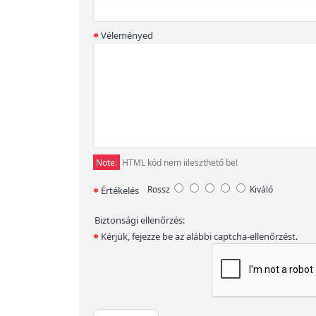
Véleményed
Note:
HTML kód nem iileszthető be!
Rossz
Kiváló
Értékelés
Biztonsági ellenőrzés:
Kérjük, fejezze be az alábbi captcha-ellenőrzést.