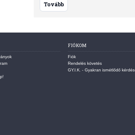
Tovább
FIÓKOM
ványok
Fiók
gram
Rendelés követés
GY.I.K. - Gyakran ismétlődő kérdé
p!