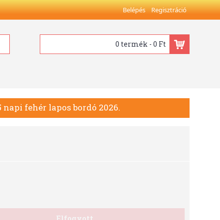
Belépés
Regisztráció
0 termék - 0 Ft
 napi fehér lapos bordó 2026.
Elfogyott