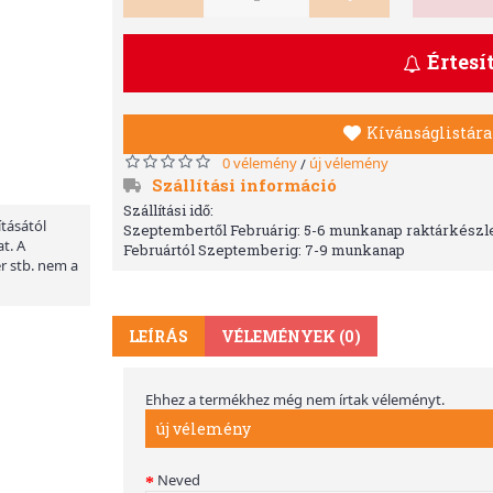
Értesí
Kívánságlistára
0 vélemény
új vélemény
/
Szállítási információ
Szállítási idő:
ításától
Szeptembertől Februárig: 5-6 munkanap raktárkészle
t. A
Februártól Szeptemberig: 7-9 munkanap
er stb. nem a
LEÍRÁS
VÉLEMÉNYEK (0)
Ehhez a termékhez még nem írtak véleményt.
új vélemény
Neved