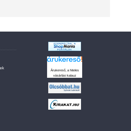
sek
Árukereső, a hiteles
vásárlási kalauz