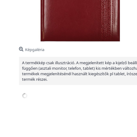
Képgaléria
A termékkép csak illusztráció. A megjelenített kép a kijelző beáll
függően (asztali monitor, telefon, tablet) kis mértékben változha
termékek megjelenítésénél használt kiegészítők pl tablet, írósz
termék részei.