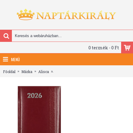
0 termék - 0 Ft
MENÜ
Főoldal
Márka
Alisca
Határidőnapló ALISCA Rebel varrott B/6 napi f