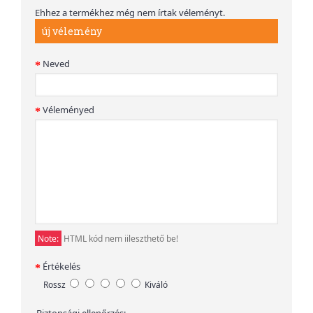
Ehhez a termékhez még nem írtak véleményt.
új vélemény
Neved
Véleményed
Note:
HTML kód nem iileszthető be!
Értékelés
Rossz
Kiváló
Biztonsági ellenőrzés: