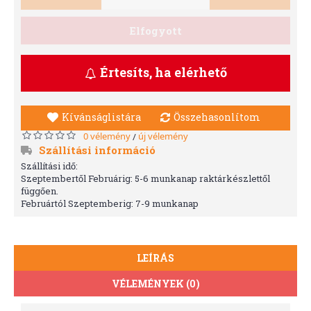
Elfogyott
Értesíts, ha elérhető
Kívánságlistára
Összehasonlítom
0 vélemény
új vélemény
/
Szállítási információ
Szállítási idő:
Szeptembertől Februárig: 5-6 munkanap raktárkészlettől
függően.
Februártól Szeptemberig: 7-9 munkanap
LEÍRÁS
VÉLEMÉNYEK (0)