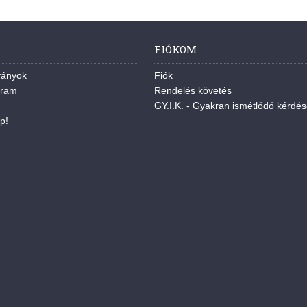
FIÓKOM
ványok
Fiók
gram
Rendelés követés
GY.I.K. - Gyakran ismétlődő kérdé
p!