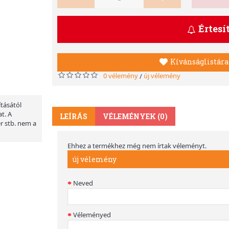
Értesí
Kívánságlistára
0 vélemény
új vélemény
/
ításától
t. A
LEÍRÁS
VÉLEMÉNYEK (0)
er stb. nem a
Ehhez a termékhez még nem írtak véleményt.
új vélemény
Neved
Véleményed