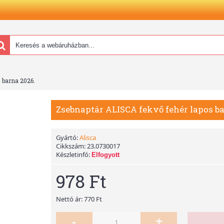
 barna 2026.
Zsebnaptár ALISCA fekvő fehér lapos ba
Gyártó:
Alisca
Cikkszám:
23.0730017
Készletinfó:
Elfogyott
978 Ft
Nettó ár: 770 Ft
-
+