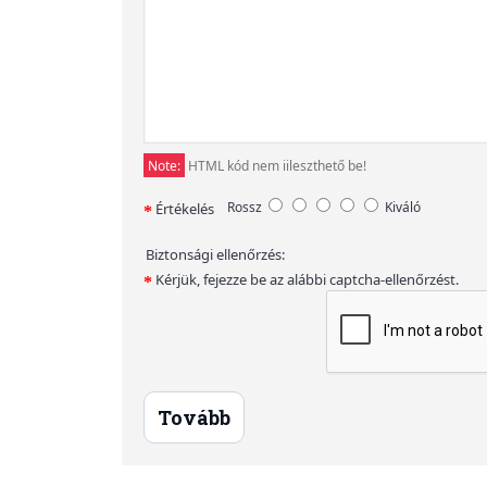
Note:
HTML kód nem iileszthető be!
Rossz
Kiváló
Értékelés
Biztonsági ellenőrzés:
Kérjük, fejezze be az alábbi captcha-ellenőrzést.
Tovább