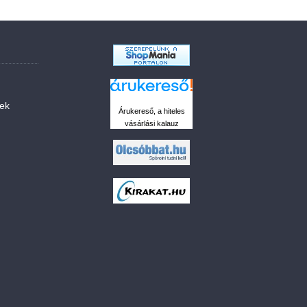
sek
Árukereső, a hiteles
vásárlási kalauz