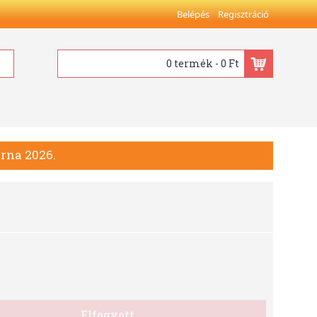
Belépés
Regisztráció
0 termék - 0 Ft
rna 2026.
Elfogyott