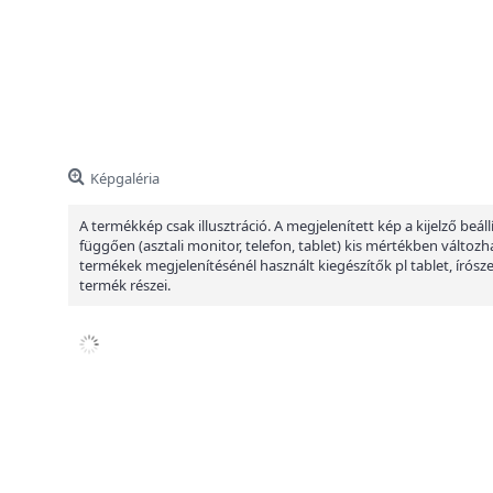
Képgaléria
A termékkép csak illusztráció. A megjelenített kép a kijelző beáll
függően (asztali monitor, telefon, tablet) kis mértékben változha
termékek megjelenítésénél használt kiegészítők pl tablet, írósz
termék részei.