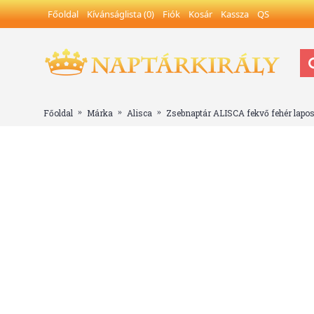
Főoldal
Kívánságlista (
0
)
Fiók
Kosár
Kassza
QS
Főoldal
Márka
Alisca
Zsebnaptár ALISCA fekvő fehér lapos