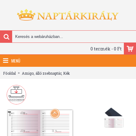
0 termék - 0 Ft
MENÜ
Főoldal
Amigo, álló zsebnaptár, Kék