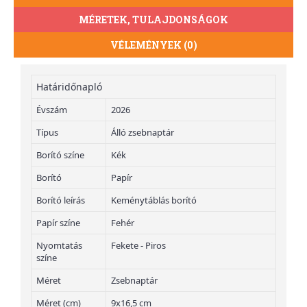
MÉRETEK, TULAJDONSÁGOK
VÉLEMÉNYEK (0)
Határidőnapló
Évszám
2026
Típus
Álló zsebnaptár
Borító színe
Kék
Borító
Papír
Borító leírás
Keménytáblás borító
Papír színe
Fehér
Nyomtatás
Fekete - Piros
színe
Méret
Zsebnaptár
Méret (cm)
9x16,5 cm