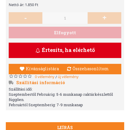
Nettó ár: 1.850 Ft
-
+
Elfogyott
Értesíts, ha elérhető
Kívánságlistára
Összehasonlítom
0 vélemény
új vélemény
/
Szállítási információ
Szállítási idő:
Szeptembertől Februárig: 5-6 munkanap raktárkészlettől
függően.
Februártól Szeptemberig: 7-9 munkanap
LEÍRÁS