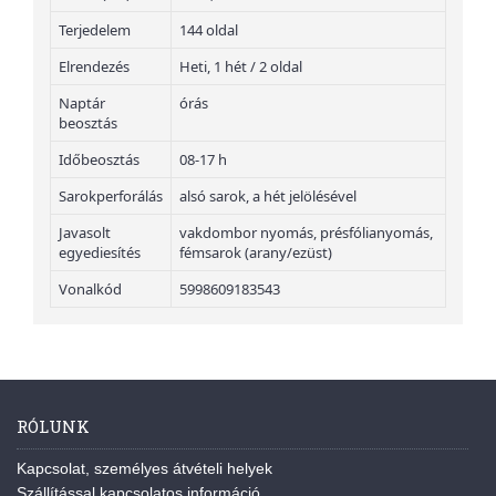
Terjedelem
144 oldal
Elrendezés
Heti, 1 hét / 2 oldal
Naptár
órás
beosztás
Időbeosztás
08-17 h
Sarokperforálás
alsó sarok, a hét jelölésével
Javasolt
vakdombor nyomás, présfólianyomás,
egyediesítés
fémsarok (arany/ezüst)
Vonalkód
5998609183543
RÓLUNK
Kapcsolat, személyes átvételi helyek
Szállítással kapcsolatos információ