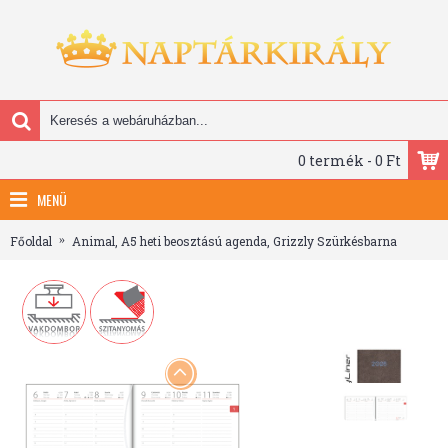
0 termék - 0 Ft
MENÜ
Főoldal
Animal, A5 heti beosztású agenda, Grizzly Szürkésbarna