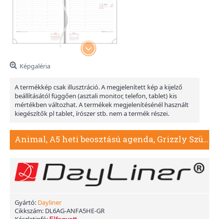
Képgaléria
A termékkép csak illusztráció. A megjelenített kép a kijelző
beállításától függően (asztali monitor, telefon, tablet) kis
mértékben változhat. A termékek megjelenítésénél használt
kiegészítők pl tablet, írószer stb. nem a termék részei.
Animal, A5 heti beosztású agenda, Grizzly Szürkésbarna
Gyártó:
Dayliner
Cikkszám:
DL6AG-ANFA5HE-GR
Készletinfó: