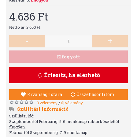
Elfogyott
4.636 Ft
Nettó ár: 3.650 Ft
-
+
Elfogyott
Értesíts, ha elérhető
Kívánságlistára
Összehasonlítom
0 vélemény
új vélemény
/
Szállítási információ
Szállítási idő:
Szeptembertől Februárig: 5-6 munkanap raktárkészlettől
függően.
Februártól Szeptemberig: 7-9 munkanap