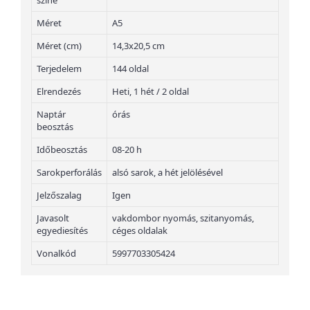
színe
Méret
A5
Méret (cm)
14,3x20,5 cm
Terjedelem
144 oldal
Elrendezés
Heti, 1 hét / 2 oldal
Naptár
órás
beosztás
Időbeosztás
08-20 h
Sarokperforálás
alsó sarok, a hét jelölésével
Jelzőszalag
Igen
Javasolt
vakdombor nyomás, szitanyomás,
egyediesítés
céges oldalak
Vonalkód
5997703305424