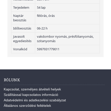
Terjedelem
54 lap
Naptár
félórás, órás
beosztás
Időbeosztás
06-22 h
Javasolt
vakdombor nyomás, présfólianyomás,
egyediesítés
szitanyomás
Vonalkód
5997931779011
RÓLUNK
Kapcsolat, személyes átvételi helyek
Szállítással kapcsolatos információ
Adatvédelmi és adatkezelési szabályzat
Általános szerződési feltételek