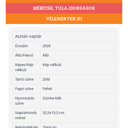
MÉRETEK, TULAJDONSÁGOK
VÉLEMÉNYEK (0)
Asztali naptár
Évszám
2026
Álló/Fekvő
Álló
Képes/Kép
Kép nélküli
nélküli
Tartó színe
Zöld
Papír színe
Fehér
Nyomtatás
Szürke-Kék
színe
Naptártömb
32,5x15,5 cm
méret
Reklámfelület
33x4 cm