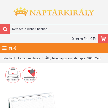
0 termék - 0 Ft
MENÜ
Főoldal
Asztali naptárak
Álló, fehér lapos asztali naptár T051, Zöld