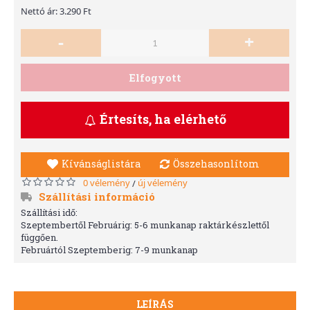
Nettó ár: 3.290 Ft
-
+
Elfogyott
Értesíts, ha elérhető
Kívánságlistára
Összehasonlítom
0 vélemény
új vélemény
/
Szállítási információ
Szállítási idő:
Szeptembertől Februárig: 5-6 munkanap raktárkészlettől
függően.
Februártól Szeptemberig: 7-9 munkanap
LEÍRÁS