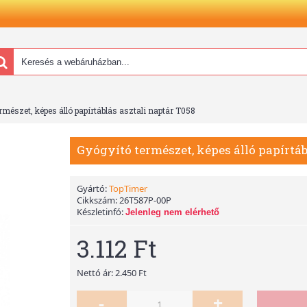
rmészet, képes álló papírtáblás asztali naptár T058
Gyógyító természet, képes álló papírtáb
Gyártó:
TopTimer
Cikkszám:
26T587P-00P
Készletinfó:
Jelenleg nem elérhető
3.112 Ft
Nettó ár: 2.450 Ft
-
+