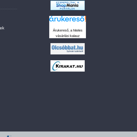
sek
Árukereső, a hiteles
vásárlási kalauz