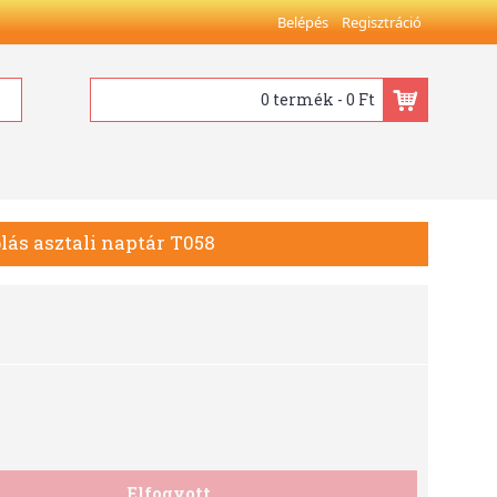
Belépés
Regisztráció
0 termék - 0 Ft
lás asztali naptár T058
Elfogyott