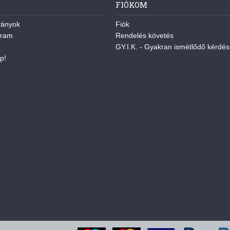
FIÓKOM
ványok
Fiók
gram
Rendelés követés
GY.I.K. - Gyakran ismétlődő kérdé
p!