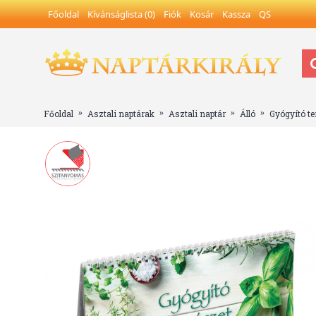
Főoldal
Kívánságlista (
0
)
Fiók
Kosár
Kassza
QS
Főoldal
Asztali naptárak
Asztali naptár
Álló
Gyógyító te