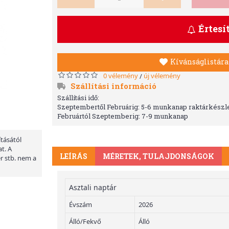
Értesí
Kívánságlistára
0 vélemény
új vélemény
/
Szállítási információ
Szállítási idő:
Szeptembertől Februárig: 5-6 munkanap raktárkészle
Februártól Szeptemberig: 7-9 munkanap
ításától
t. A
LEÍRÁS
MÉRETEK, TULAJDONSÁGOK
er stb. nem a
Asztali naptár
Évszám
2026
Álló/Fekvő
Álló