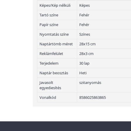
Képes/Kép nélküli
Képes
Tartó színe
Fehér
Papír színe
Fehér
Nyomtatás színe
Színes
Naptártömb méret
28x15 cm
Reklámfelület
28x3 cm
Terjedelem
30 lap
Naptár beosztás
Heti
Javasolt
szitanyomás
egyediesítés
Vonalkód
8586025863865