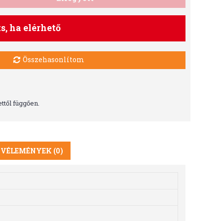
ts, ha elérhető
Összehasonlítom
ttől függően.
VÉLEMÉNYEK (0)