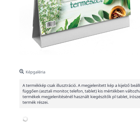
Képgaléria
A termékkép csak illusztráció. A megjelenített kép a kijelző beáll
függően (asztali monitor, telefon, tablet) kis mértékben változha
termékek megjelenítésénél használt kiegészítők pl tablet, írósz
termék részei.