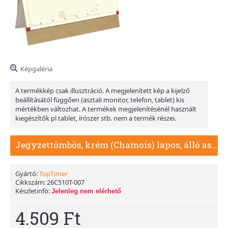
Képgaléria
A termékkép csak illusztráció. A megjelenített kép a kijelző
beállításától függően (asztali monitor, telefon, tablet) kis
mértékben változhat. A termékek megjelenítésénél használt
kiegészítők pl tablet, írószer stb. nem a termék részei.
Jegyzettömbös, krém (Chamois) lapos, álló asztali naptár C051, Bézs
Gyártó:
TopTimer
Cikkszám:
26C510T-007
Készletinfó:
Jelenleg nem elérhető
4.509 Ft