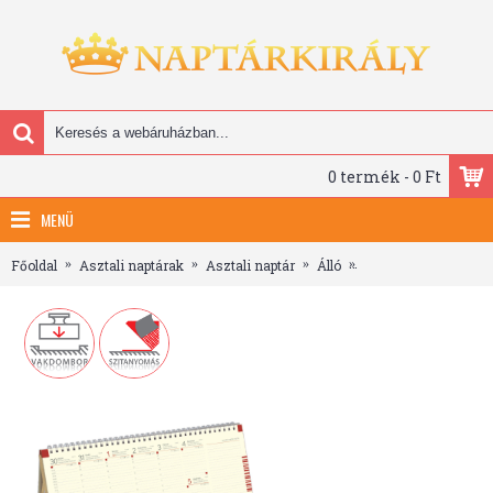
0 termék - 0 Ft
MENÜ
Főoldal
Asztali naptárak
Asztali naptár
Álló
Jegyzettömbös, krém 