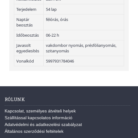
Terjedelem
54 lap
Naptár
félórás, órás
beosztás
Időbeosztás
06-22 h
Javasolt
vakdombor nyomás, présfólianyomás,
egyediesítés
szitanyomás
Vonalkód
5997931784046
RÓLUNK
Kapcsolat, személyes átvételi helyek
Szállítással kapcsolatos információ
Adatvédelmi és adatkezelési szabályzat
Általános szerződési feltételek