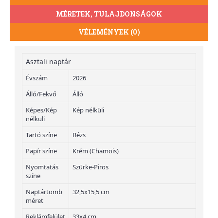
MÉRETEK, TULAJDONSÁGOK
VÉLEMÉNYEK (0)
Asztali naptár
Évszám
2026
Álló/Fekvő
Álló
Képes/Kép
Kép nélküli
nélküli
Tartó színe
Bézs
Papír színe
Krém (Chamois)
Nyomtatás
Szürke-Piros
színe
Naptártömb
32,5x15,5 cm
méret
Reklámfelület
33x4 cm