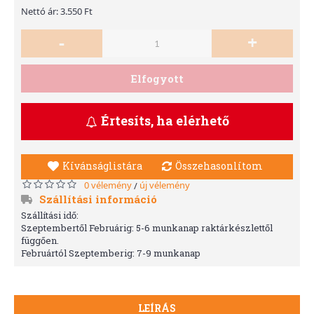
Nettó ár: 3.550 Ft
-
+
Elfogyott
Értesíts, ha elérhető
Kívánságlistára
Összehasonlítom
0 vélemény
új vélemény
/
Szállítási információ
Szállítási idő:
Szeptembertől Februárig: 5-6 munkanap raktárkészlettől
függően.
Februártól Szeptemberig: 7-9 munkanap
LEÍRÁS