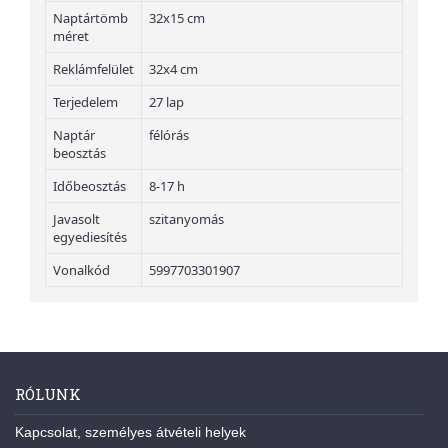
Naptártömb
32x15 cm
méret
Reklámfelület
32x4 cm
Terjedelem
27 lap
Naptár
félórás
beosztás
Időbeosztás
8-17 h
Javasolt
szitanyomás
egyediesítés
Vonalkód
5997703301907
RÓLUNK
Kapcsolat, személyes átvételi helyek