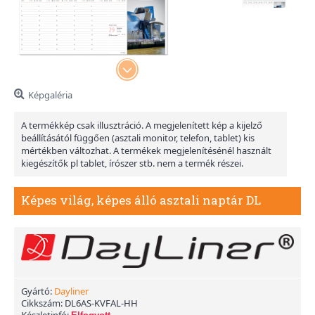
Képgaléria
A termékkép csak illusztráció. A megjelenített kép a kijelző
beállításától függően (asztali monitor, telefon, tablet) kis
mértékben változhat. A termékek megjelenítésénél használt
kiegészítők pl tablet, írószer stb. nem a termék részei.
Képes világ, képes álló asztali naptár DL
Gyártó:
Dayliner
Cikkszám:
DL6AS-KVFAL-HH
Készletinfó: