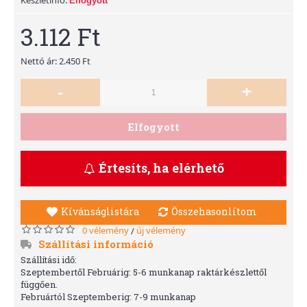
Elfogyott
3.112 Ft
Nettó ár: 2.450 Ft
-
+
Elfogyott
Értesíts, ha elérhető
Kívánságlistára
Összehasonlítom
0 vélemény
új vélemény
/
Szállítási információ
Szállítási idő:
Szeptembertől Februárig: 5-6 munkanap raktárkészlettől
függően.
Februártól Szeptemberig: 7-9 munkanap