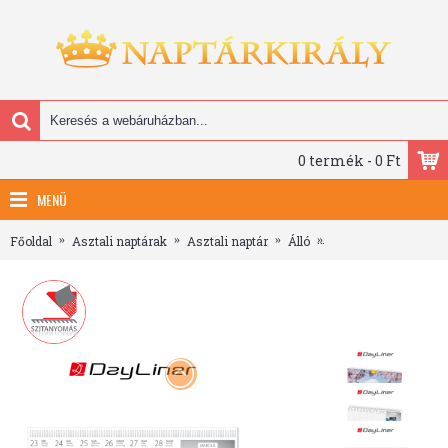
0 termék - 0 Ft
MENÜ
Főoldal
Asztali naptárak
Asztali naptár
Álló
Képes világ, képes ál