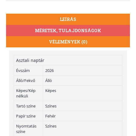
LEÍRÁS
MÉRETEK, TULAJDONSÁGOK
VÉLEMÉNYEK (0)
Asztali naptár
Évszám
2026
Álló/Fekvő
Álló
Képes/Kép
Képes
nélküli
Tartó színe
Színes
Papír színe
Fehér
Nyomtatás
Színes
színe