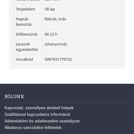
Terjedelem
58 lap
Naptár
félórás, órás
beosztás
Időbeosztás
06-22 h
Javasolt
szitanyomás
egyediesítés
Vonalkód
5997931779752
RÓLUNK
Kapcsolat, személyes átvételi helyek
Szállítással kapcsolatos információ
Adatvédelmi és adatkezelési szabályzat
Általános szerződési feltételek