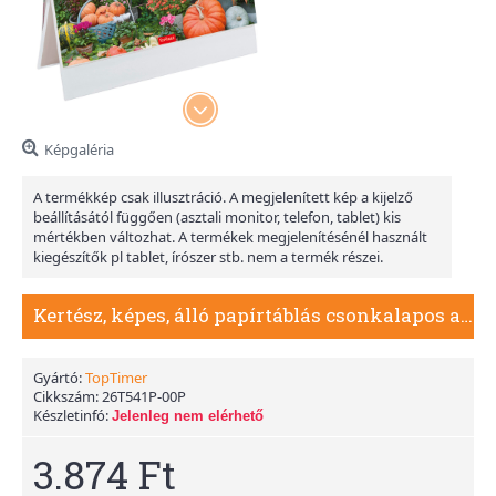
Képgaléria
A termékkép csak illusztráció. A megjelenített kép a kijelző
beállításától függően (asztali monitor, telefon, tablet) kis
mértékben változhat. A termékek megjelenítésénél használt
kiegészítők pl tablet, írószer stb. nem a termék részei.
Kertész, képes, álló papírtáblás csonkalapos asztali naptár T054, Fehér
Gyártó:
TopTimer
Cikkszám:
26T541P-00P
Készletinfó:
Jelenleg nem elérhető
3.874 Ft