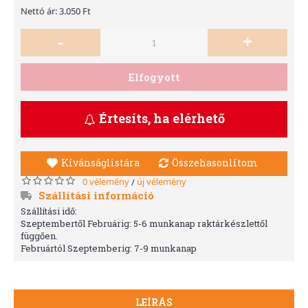
Nettó ár: 3.050 Ft
-
+
Elfogyott
Értesíts, ha elérhető
Kívánságlistára
Összehasonlítom
0 vélemény
új vélemény
/
Szállítási információ
Szállítási idő:
Szeptembertől Februárig: 5-6 munkanap raktárkészlettől
függően.
Februártól Szeptemberig: 7-9 munkanap
LEÍRÁS