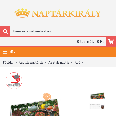
0 termék - 0 Ft
MENÜ
Főoldal
Asztali naptárak
Asztali naptár
Álló
Kertész, képes, álló