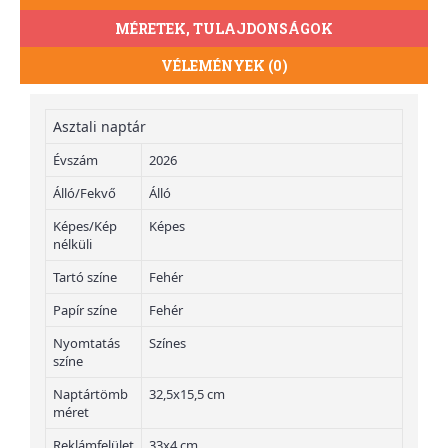
MÉRETEK, TULAJDONSÁGOK
VÉLEMÉNYEK (0)
Asztali naptár
Évszám
2026
Álló/Fekvő
Álló
Képes/Kép
Képes
nélküli
Tartó színe
Fehér
Papír színe
Fehér
Nyomtatás
Színes
színe
Naptártömb
32,5x15,5 cm
méret
Reklámfelület
33x4 cm