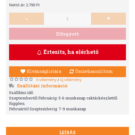
Nettó ár: 2.790 Ft
-
+
Elfogyott
Értesíts, ha elérhető
Kívánságlistára
Összehasonlítom
0 vélemény
új vélemény
/
Szállítási információ
Szállítási idő:
Szeptembertől Februárig: 5-6 munkanap raktárkészlettől
függően.
Februártól Szeptemberig: 7-9 munkanap
LEÍRÁS