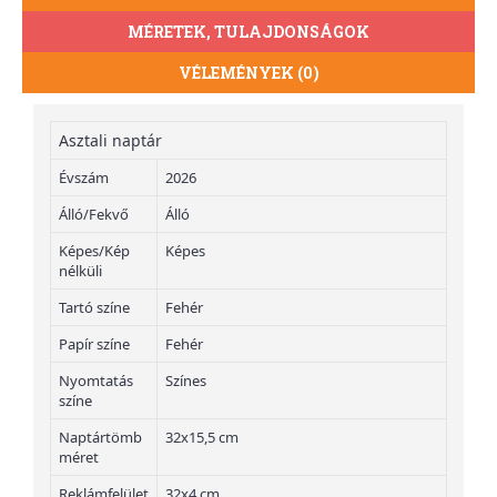
MÉRETEK, TULAJDONSÁGOK
VÉLEMÉNYEK (0)
Asztali naptár
Évszám
2026
Álló/Fekvő
Álló
Képes/Kép
Képes
nélküli
Tartó színe
Fehér
Papír színe
Fehér
Nyomtatás
Színes
színe
Naptártömb
32x15,5 cm
méret
Reklámfelület
32x4 cm