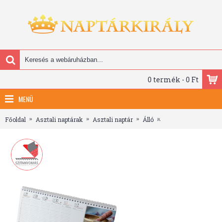
0 termék - 0 Ft
MENÜ
Főoldal
Asztali naptárak
Asztali naptár
Álló
Meditáció, képes áll