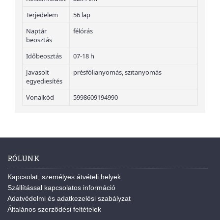
Terjedelem
56 lap
Naptár
félórás
beosztás
Időbeosztás
07-18 h
Javasolt
présfólianyomás, szitanyomás
egyediesítés
Vonalkód
5998609194990
RÓLUNK
Kapcsolat, személyes átvételi helyek
Szállítással kapcsolatos információ
Adatvédelmi és adatkezelési szabályzat
Általános szerződési feltételek