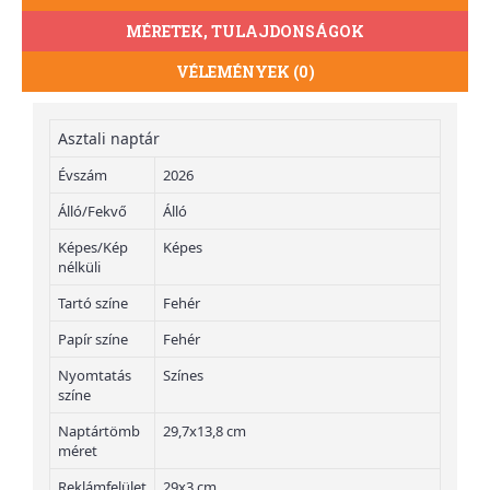
MÉRETEK, TULAJDONSÁGOK
VÉLEMÉNYEK (0)
Asztali naptár
Évszám
2026
Álló/Fekvő
Álló
Képes/Kép
Képes
nélküli
Tartó színe
Fehér
Papír színe
Fehér
Nyomtatás
Színes
színe
Naptártömb
29,7x13,8 cm
méret
Reklámfelület
29x3 cm