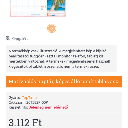
Képgaléria
A termékkép csak illusztráció. A megjelenített kép a kijelző
beállításától függően (asztali monitor, telefon, tablet) kis
mértékben változhat. A termékek megjelenítésénél használt
kiegészítők pl tablet, írószer stb. nem a termék részei.
Motivációs naptár, képes álló papírtáblás asztali naptár T059
Gyártó:
TopTimer
Cikkszám:
26T592P-00P
Készletinfó:
Jelenleg nem elérhető
3.112 Ft