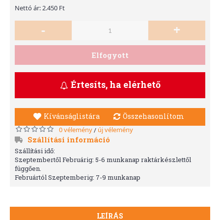
Nettó ár: 2.450 Ft
-
+
Elfogyott
Értesíts, ha elérhető
Kívánságlistára
Összehasonlítom
0 vélemény
új vélemény
/
Szállítási információ
Szállítási idő:
Szeptembertől Februárig: 5-6 munkanap raktárkészlettől
függően.
Februártól Szeptemberig: 7-9 munkanap
LEÍRÁS