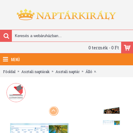
0 termék - 0 Ft
MENÜ
Főoldal
Asztali naptárak
Asztali naptár
Álló
Motivációs naptár, k