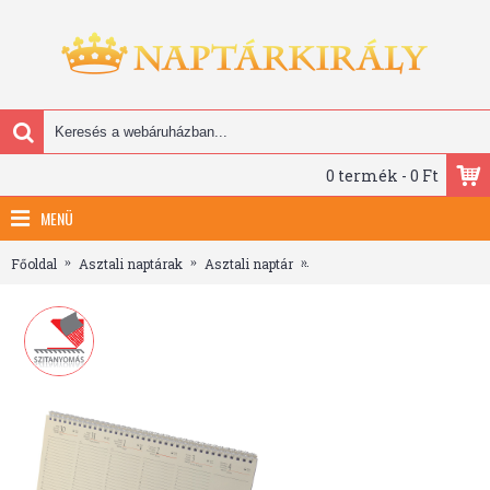
0 termék - 0 Ft
MENÜ
Főoldal
Asztali naptárak
Asztali naptár
Álló, chamois lapos asztali