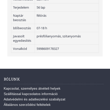
Terjedelem
56 lap
Naptár
félórás
beosztás
Időbeosztás
07-18 h
Javasolt
présfólianyomás, szitanyomás
egyediesítés
Vonalkód
5998609178327
RÓLUNK
Kapcsolat, személyes átvételi helyek
Szállítással kapcsolatos információ
Adatvédelmi és adatkezelési szabályzat
Általános szerződési feltételek