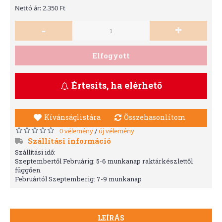
Nettó ár: 2.350 Ft
-
+
Elfogyott
Értesíts, ha elérhető
Kívánságlistára
Összehasonlítom
0 vélemény
új vélemény
/
Szállítási információ
Szállítási idő:
Szeptembertől Februárig: 5-6 munkanap raktárkészlettől
függően.
Februártól Szeptemberig: 7-9 munkanap
LEÍRÁS