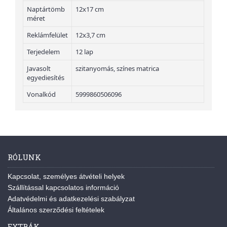
Naptártömb
12x17 cm
méret
Reklámfelület
12x3,7 cm
Terjedelem
12 lap
Javasolt
szitanyomás, színes matrica
egyediesítés
Vonalkód
5999860506096
RÓLUNK
Kapcsolat, személyes átvételi helyek
Szállítással kapcsolatos információ
Adatvédelmi és adatkezelési szabályzat
Általános szerződési feltételek
EXTRÁK