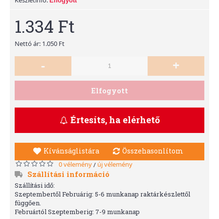
Elfogyott
1.334 Ft
Nettó ár: 1.050 Ft
-
+
Elfogyott
Értesíts, ha elérhető
Kívánságlistára
Összehasonlítom
0 vélemény
új vélemény
/
Szállítási információ
Szállítási idő:
Szeptembertől Februárig: 5-6 munkanap raktárkészlettől
függően.
Februártól Szeptemberig: 7-9 munkanap