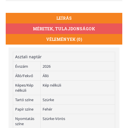
LEÍRÁS
MÉRETEK, TULAJDONSÁGOK
VÉLEMÉNYEK (0)
Asztali naptár
Évszám
2026
Álló/Fekvő
Álló
Képes/Kép
Kép nélküli
nélküli
Tartó színe
Szürke
Papír színe
Fehér
Nyomtatás
Szürke-Vörös
színe