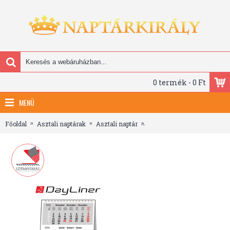
0 termék - 0 Ft
MENÜ
Főoldal
Asztali naptárak
Asztali naptár
Asztali Mini Speditőr naptá