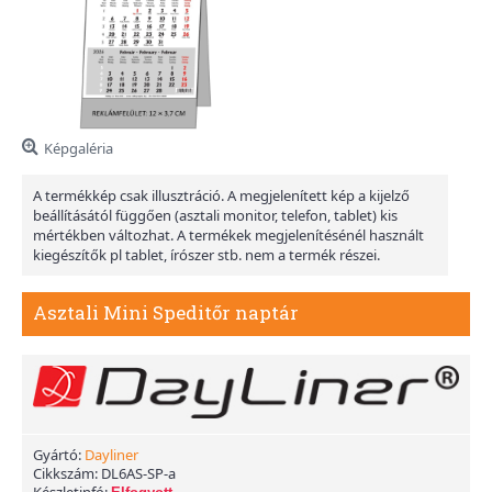
Képgaléria
A termékkép csak illusztráció. A megjelenített kép a kijelző
beállításától függően (asztali monitor, telefon, tablet) kis
mértékben változhat. A termékek megjelenítésénél használt
kiegészítők pl tablet, írószer stb. nem a termék részei.
Asztali Mini Speditőr naptár
Gyártó:
Dayliner
Cikkszám:
DL6AS-SP-a
Készletinfó: