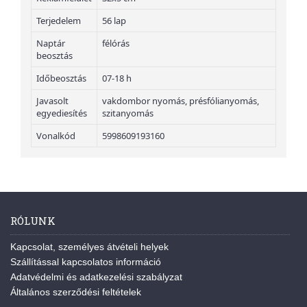
Terjedelem
56 lap
Naptár
félórás
beosztás
Időbeosztás
07-18 h
Javasolt
vakdombor nyomás, présfólianyomás,
egyediesítés
szitanyomás
Vonalkód
5998609193160
RÓLUNK
Kapcsolat, személyes átvételi helyek
Szállítással kapcsolatos információ
Adatvédelmi és adatkezelési szabályzat
Általános szerződési feltételek