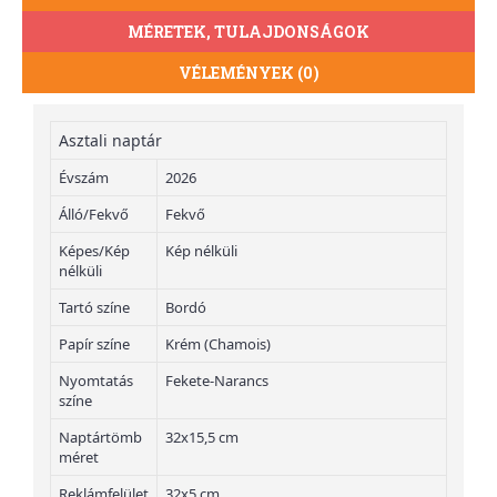
MÉRETEK, TULAJDONSÁGOK
VÉLEMÉNYEK (0)
Asztali naptár
Évszám
2026
Álló/Fekvő
Fekvő
Képes/Kép
Kép nélküli
nélküli
Tartó színe
Bordó
Papír színe
Krém (Chamois)
Nyomtatás
Fekete-Narancs
színe
Naptártömb
32x15,5 cm
méret
Reklámfelület
32x5 cm