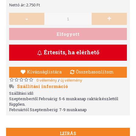
Nettó ár: 2.750 Ft
-
+
Elfogyott
Értesíts, ha elérhető
Kívánságlistára
Összehasonlítom
0 vélemény
új vélemény
/
Szállítási információ
Szállítási idő:
Szeptembertől Februárig: 5-6 munkanap raktárkészlettől
függően.
Februártól Szeptemberig: 7-9 munkanap
LEÍRÁS