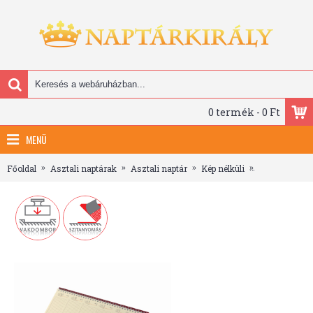
0 termék - 0 Ft
MENÜ
Főoldal
Asztali naptárak
Asztali naptár
Kép nélküli
Fekvő, chamoi