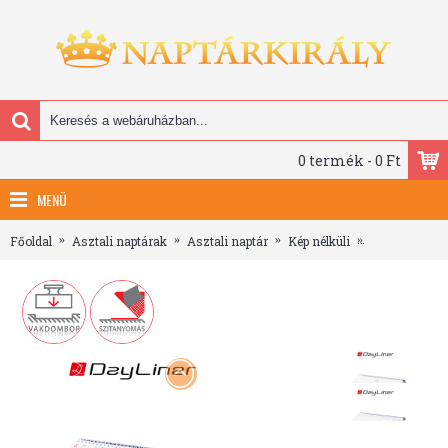
0 termék - 0 Ft
MENÜ
Főoldal
Asztali naptárak
Asztali naptár
Kép nélküli
Oktáv, fehér l