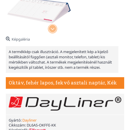
Képgaléria
A termékkép csak illusztráció. A megjelenített kép a kijelző
beállításától függően (asztali monitor, telefon, tablet) kis
mértékben változhat. A termékek megjelenítésénél használt
kiegészítők pl tablet, írószer stb. nem a termék részei.
Oktáv, fehér lapos, fekvő asztali naptár, Kék
Gyártó:
Dayliner
Cikkszám:
DL6AS-OKFFE-KK
Készletinfó: