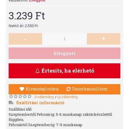
Elfogyott
3.239 Ft
Nettó ár: 2.550 Ft
-
+
Elfogyott
Értesíts, ha elérhető
Kívánságlistára
Összehasonlítom
0 vélemény
új vélemény
/
Szállítási információ
Szállítási idő:
Szeptembertől Februárig: 5-6 munkanap raktárkészlettől
függően.
Februártól Szeptemberig: 7-9 munkanap