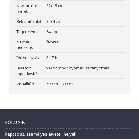
Naptártömb
32x15 cm
méret
Reklámfelület
32x4 cm
Terjedelem
54 lap
Naptár
félórás
beosztás
Időbeosztás
8-17 h
Javasolt
vakdombor nyomás, szitanyomás
egyediesítés
Vonalkód
5997703303390
RÓLUNK
Kapcsolat, személyes átvételi helyek