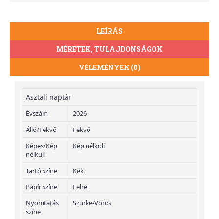
LEÍRÁS
MÉRETEK, TULAJDONSÁGOK
VÉLEMÉNYEK (0)
Asztali naptár
Évszám
2026
Álló/Fekvő
Fekvő
Képes/Kép
Kép nélküli
nélküli
Tartó színe
Kék
Papír színe
Fehér
Nyomtatás
Szürke-Vörös
színe