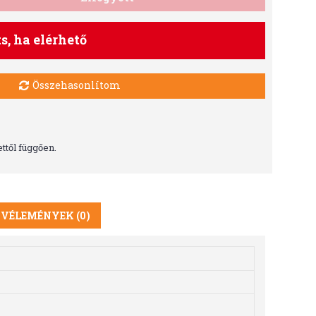
ts, ha elérhető
Összehasonlítom
ttől függően.
VÉLEMÉNYEK (0)