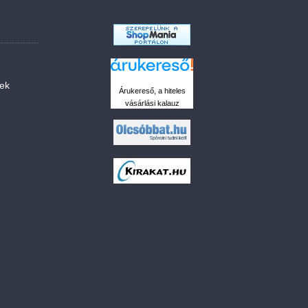
sek
Árukereső, a hiteles
vásárlási kalauz