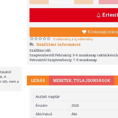
Értesí
Kívánságlistára
0 vélemény
új vélemény
/
Szállítási információ
Szállítási idő:
Szeptembertől Februárig: 5-6 munkanap raktárkészle
Februártól Szeptemberig: 7-9 munkanap
ításától
t. A
LEÍRÁS
MÉRETEK, TULAJDONSÁGOK
er stb. nem a
Asztali naptár
Évszám
2026
Álló/Fekvő
Álló