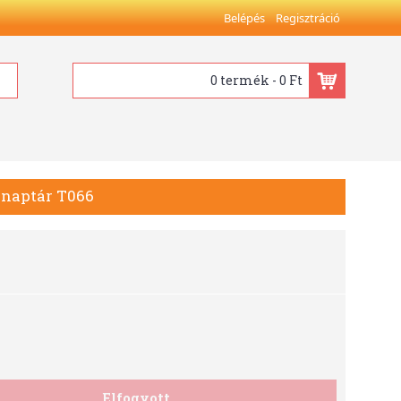
Belépés
Regisztráció
0 termék - 0 Ft
i naptár T066
Elfogyott