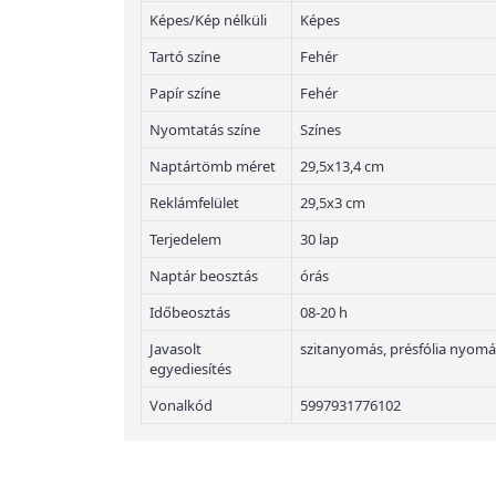
Képes/Kép nélküli
Képes
Tartó színe
Fehér
Papír színe
Fehér
Nyomtatás színe
Színes
Naptártömb méret
29,5x13,4 cm
Reklámfelület
29,5x3 cm
Terjedelem
30 lap
Naptár beosztás
órás
Időbeosztás
08-20 h
Javasolt
szitanyomás, présfólia nyomá
egyediesítés
Vonalkód
5997931776102