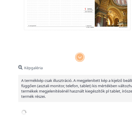
Képgaléria
A termékkép csak illusztráció. A megjelenített kép a kijelző beáll
függően (asztali monitor, telefon, tablet) kis mértékben változha
termékek megjelenítésénél használt kiegészítők pl tablet, írósz
termék részei.