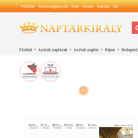
Főoldal
Kívánságlista (
0
)
Fiók
Kosár
Kassza
QS
Főoldal
Asztali naptárak
Asztali naptár
Képes
Budapest,