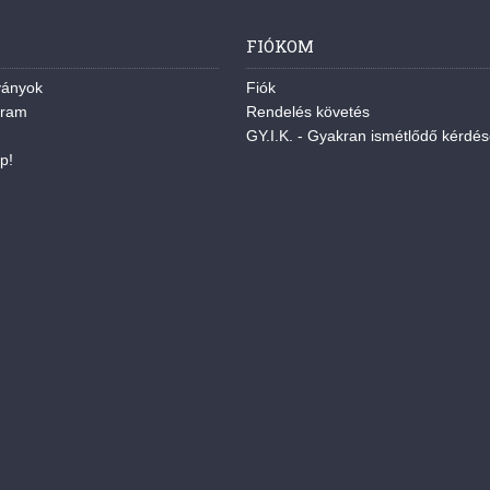
FIÓKOM
ványok
Fiók
gram
Rendelés követés
GY.I.K. - Gyakran ismétlődő kérdé
p!