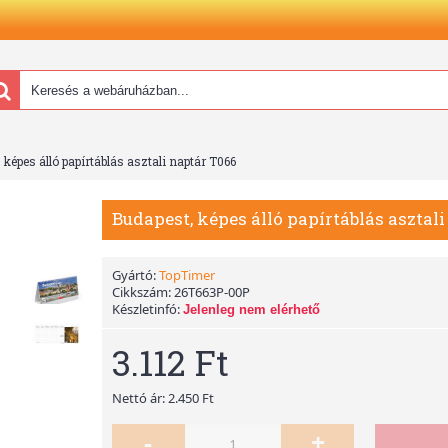
 képes álló papírtáblás asztali naptár T066
Budapest, képes álló papírtáblás asztal
Gyártó:
TopTimer
Cikkszám:
26T663P-00P
Készletinfó:
Jelenleg nem elérhető
3.112 Ft
Nettó ár: 2.450 Ft
-
+