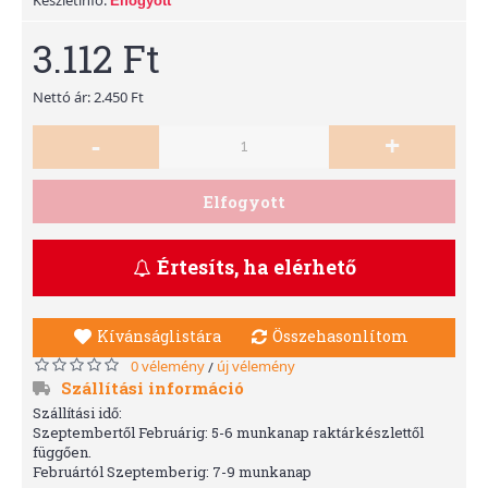
Elfogyott
3.112 Ft
Nettó ár: 2.450 Ft
-
+
Elfogyott
Értesíts, ha elérhető
Kívánságlistára
Összehasonlítom
0 vélemény
új vélemény
/
Szállítási információ
Szállítási idő:
Szeptembertől Februárig: 5-6 munkanap raktárkészlettől
függően.
Februártól Szeptemberig: 7-9 munkanap