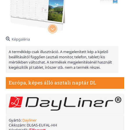
Képgaléria
A termékkép csak illusztráció. A megjelenített kép a kijelző
beállításától függően (asztali monitor, telefon, tablet) kis
mértékben változhat. A termékek megjelenítésénél használt
kiegészítők pl tablet, írószer stb. nem a termék részei.
Európa, képes álló asztali naptár DL
Gyártó:
Dayliner
Cikkszám:
DL6AS-EUFAL-HH
Készletinfó: