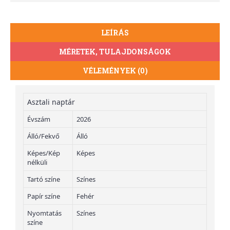
LEÍRÁS
MÉRETEK, TULAJDONSÁGOK
VÉLEMÉNYEK (0)
Asztali naptár
Évszám
2026
Álló/Fekvő
Álló
Képes/Kép
Képes
nélküli
Tartó színe
Színes
Papír színe
Fehér
Nyomtatás
Színes
színe