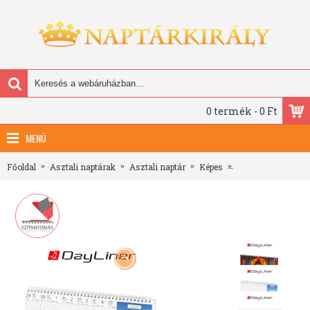
0 termék - 0 Ft
MENÜ
Főoldal
Asztali naptárak
Asztali naptár
Képes
Európa, képes álló