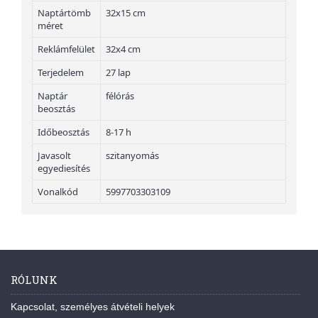
Naptártömb
32x15 cm
méret
Reklámfelület
32x4 cm
Terjedelem
27 lap
Naptár
félórás
beosztás
Időbeosztás
8-17 h
Javasolt
szitanyomás
egyediesítés
Vonalkód
5997703303109
RÓLUNK
Kapcsolat, személyes átvételi helyek