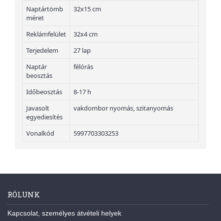
Naptártömb
32x15 cm
méret
Reklámfelület
32x4 cm
Terjedelem
27 lap
Naptár
félórás
beosztás
Időbeosztás
8-17 h
Javasolt
vakdombor nyomás, szitanyomás
egyediesítés
Vonalkód
5997703303253
RÓLUNK
Kapcsolat, személyes átvételi helyek