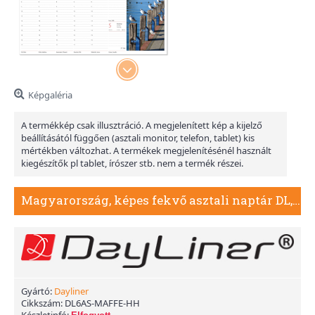
Képgaléria
A termékkép csak illusztráció. A megjelenített kép a kijelző
beállításától függően (asztali monitor, telefon, tablet) kis
mértékben változhat. A termékek megjelenítésénél használt
kiegészítők pl tablet, írószer stb. nem a termék részei.
Magyarország, képes fekvő asztali naptár DL, Fehér
Gyártó:
Dayliner
Cikkszám:
DL6AS-MAFFE-HH
Készletinfó: