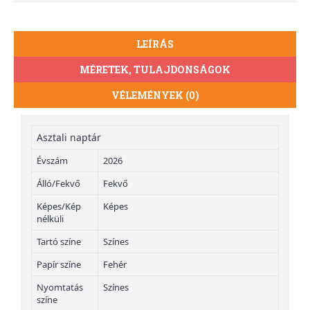
LEÍRÁS
MÉRETEK, TULAJDONSÁGOK
VÉLEMÉNYEK (0)
Asztali naptár
Évszám
2026
Álló/Fekvő
Fekvő
Képes/Kép
Képes
nélküli
Tartó színe
Színes
Papír színe
Fehér
Nyomtatás
Színes
színe