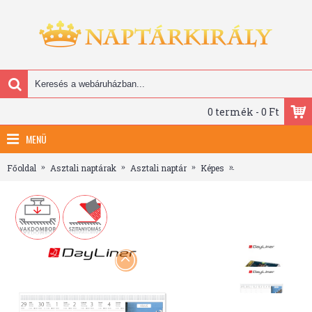
0 termék - 0 Ft
MENÜ
Főoldal
Asztali naptárak
Asztali naptár
Képes
Magyarország, képe