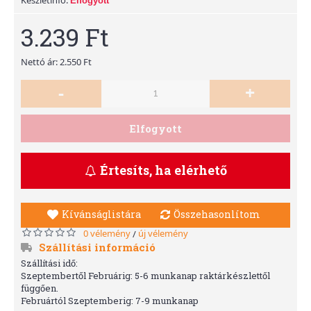
Elfogyott
3.239 Ft
Nettó ár: 2.550 Ft
-
+
Elfogyott
Értesíts, ha elérhető
Kívánságlistára
Összehasonlítom
0 vélemény
új vélemény
/
Szállítási információ
Szállítási idő:
Szeptembertől Februárig: 5-6 munkanap raktárkészlettől
függően.
Februártól Szeptemberig: 7-9 munkanap