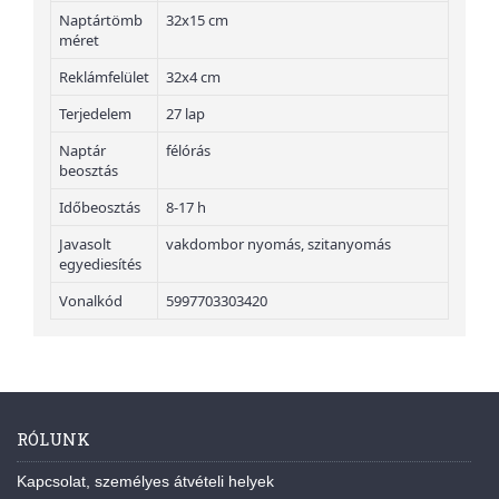
Naptártömb
32x15 cm
méret
Reklámfelület
32x4 cm
Terjedelem
27 lap
Naptár
félórás
beosztás
Időbeosztás
8-17 h
Javasolt
vakdombor nyomás, szitanyomás
egyediesítés
Vonalkód
5997703303420
RÓLUNK
Kapcsolat, személyes átvételi helyek