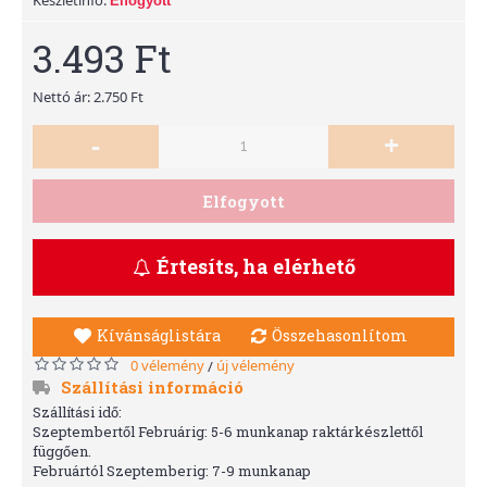
Elfogyott
3.493 Ft
Nettó ár: 2.750 Ft
-
+
Elfogyott
Értesíts, ha elérhető
Kívánságlistára
Összehasonlítom
0 vélemény
új vélemény
/
Szállítási információ
Szállítási idő:
Szeptembertől Februárig: 5-6 munkanap raktárkészlettől
függően.
Februártól Szeptemberig: 7-9 munkanap