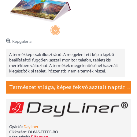
Képgaléria
A termékkép csak illusztráció. A megjelenített kép a kijelző
beállításától függően (asztali monitor, telefon, tablet) kis
mértékben változhat. A termékek megjelenítésénél használt
kiegészítők pl tablet, írószer stb. nem a termék részei.
Természet világa, képes fekvő asztali naptár DL, Bordó
Gyártó:
Dayliner
Cikkszám:
DL6AS-TEFFE-BO
Készletinfó: