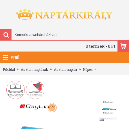
0 termék - 0 Ft
MENÜ
Főoldal
Asztali naptárak
Asztali naptár
Képes
Természet világa, 