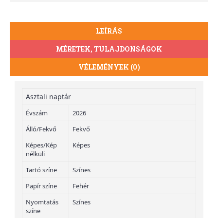
LEÍRÁS
MÉRETEK, TULAJDONSÁGOK
VÉLEMÉNYEK (0)
Asztali naptár
Évszám
2026
Álló/Fekvő
Fekvő
Képes/Kép
Képes
nélküli
Tartó színe
Színes
Papír színe
Fehér
Nyomtatás
Színes
színe