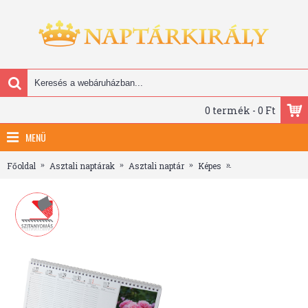
0 termék - 0 Ft
MENÜ
Főoldal
Asztali naptárak
Asztali naptár
Képes
Virágok, képes áll