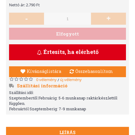
Nettó ár: 2.790 Ft
-
+
Elfogyott
Értesíts, ha elérhető
Kívánságlistára
Összehasonlítom
0 vélemény
új vélemény
/
Szállítási információ
Szállítási idő:
Szeptembertől Februárig: 5-6 munkanap raktárkészlettől
függően.
Februártól Szeptemberig: 7-9 munkanap
LEÍRÁS