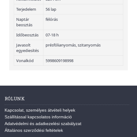
Terjedelem
56 lap
Naptár
félórás
beosztás
Időbeosztás
07-18 h
Javasolt
présfólianyomás, szitanyomás
egyediesítés
Vonalkód
5998609198998
RÓLUNK
Kapcsolat, személyes átvételi helyek
Szállítással kapcsolatos információ
Adatvédelmi és adatkezelési szabályzat
Általános szerződési feltételek