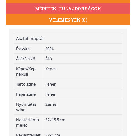
MÉRETEK, TULAJDONSÁGOK
VÉLEMÉNYEK (0)
Asztali naptár
Évszám
2026
Álló/Fekvő
Álló
Képes/Kép
Képes
nélküli
Tartó színe
Fehér
Papír színe
Fehér
Nyomtatás
Színes
színe
Naptártömb
32x15,5 cm
méret
Reklámfelület
32x4 cm