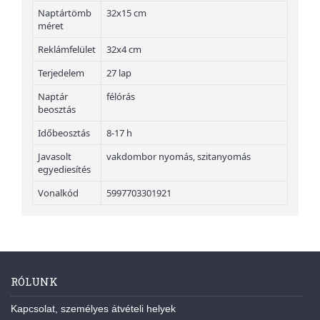
Naptártömb
32x15 cm
méret
Reklámfelület
32x4 cm
Terjedelem
27 lap
Naptár
félórás
beosztás
Időbeosztás
8-17 h
Javasolt
vakdombor nyomás, szitanyomás
egyediesítés
Vonalkód
5997703301921
RÓLUNK
Kapcsolat, személyes átvételi helyek