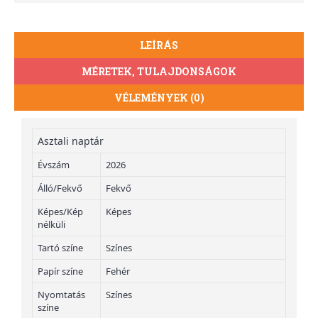
LEÍRÁS
MÉRETEK, TULAJDONSÁGOK
VÉLEMÉNYEK (0)
Asztali naptár
Évszám
2026
Álló/Fekvő
Fekvő
Képes/Kép
Képes
nélküli
Tartó színe
Színes
Papír színe
Fehér
Nyomtatás
Színes
színe