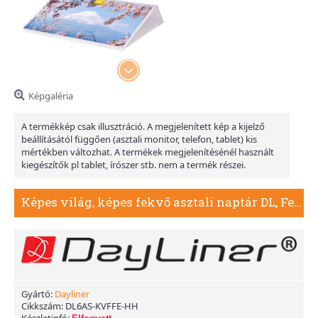
Képgaléria
A termékkép csak illusztráció. A megjelenített kép a kijelző
beállításától függően (asztali monitor, telefon, tablet) kis
mértékben változhat. A termékek megjelenítésénél használt
kiegészítők pl tablet, írószer stb. nem a termék részei.
Képes világ, képes fekvő asztali naptár DL, Fehér
Gyártó:
Dayliner
Cikkszám:
DL6AS-KVFFE-HH
Készletinfó: