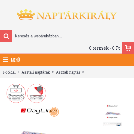
0 termék - 0 Ft
MENÜ
Főoldal
Asztali naptárak
Asztali naptár
Képes világ, képes fekvő asz