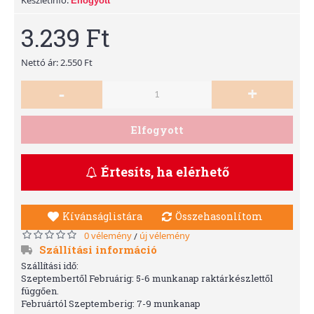
Elfogyott
3.239 Ft
Nettó ár: 2.550 Ft
-
+
Elfogyott
Értesíts, ha elérhető
Kívánságlistára
Összehasonlítom
0 vélemény
új vélemény
/
Szállítási információ
Szállítási idő:
Szeptembertől Februárig: 5-6 munkanap raktárkészlettől
függően.
Februártól Szeptemberig: 7-9 munkanap