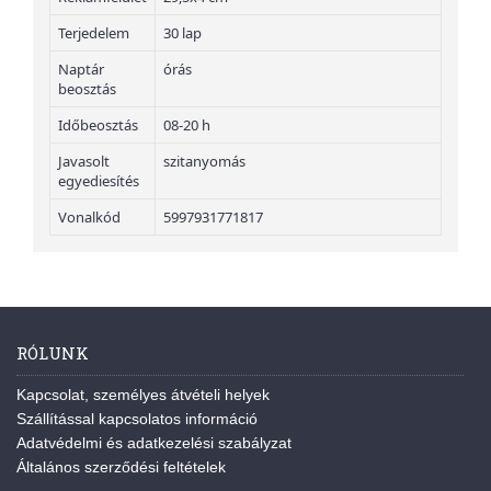
Terjedelem
30 lap
Naptár
órás
beosztás
Időbeosztás
08-20 h
Javasolt
szitanyomás
egyediesítés
Vonalkód
5997931771817
RÓLUNK
Kapcsolat, személyes átvételi helyek
Szállítással kapcsolatos információ
Adatvédelmi és adatkezelési szabályzat
Általános szerződési feltételek