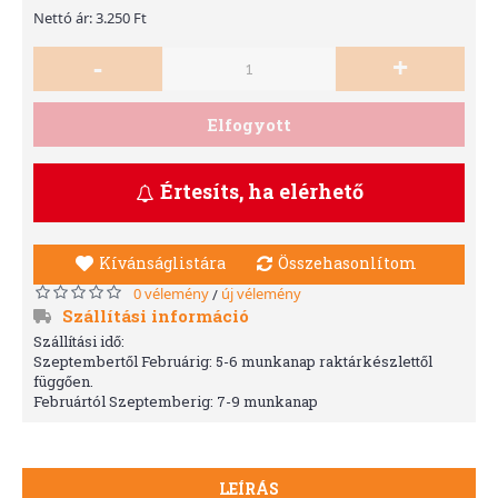
Nettó ár: 3.250 Ft
-
+
Elfogyott
Értesíts, ha elérhető
Kívánságlistára
Összehasonlítom
0 vélemény
új vélemény
/
Szállítási információ
Szállítási idő:
Szeptembertől Februárig: 5-6 munkanap raktárkészlettől
függően.
Februártól Szeptemberig: 7-9 munkanap
LEÍRÁS