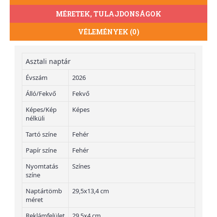
MÉRETEK, TULAJDONSÁGOK
VÉLEMÉNYEK (0)
Asztali naptár
Évszám
2026
Álló/Fekvő
Fekvő
Képes/Kép
Képes
nélküli
Tartó színe
Fehér
Papír színe
Fehér
Nyomtatás
Színes
színe
Naptártömb
29,5x13,4 cm
méret
Reklámfelület
29,5x4 cm