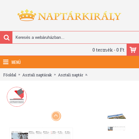
0 termék - 0 Ft
MENÜ
Főoldal
Asztali naptárak
Asztali naptár
Magyarországot járva, képes