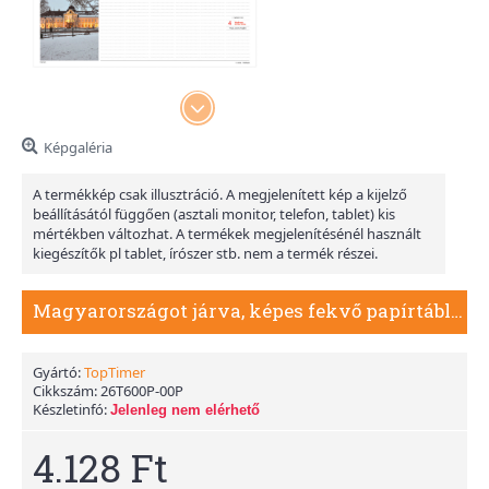
Képgaléria
A termékkép csak illusztráció. A megjelenített kép a kijelző
beállításától függően (asztali monitor, telefon, tablet) kis
mértékben változhat. A termékek megjelenítésénél használt
kiegészítők pl tablet, írószer stb. nem a termék részei.
Magyarországot járva, képes fekvő papírtáblás asztali naptár T060
Gyártó:
TopTimer
Cikkszám:
26T600P-00P
Készletinfó:
Jelenleg nem elérhető
4.128 Ft