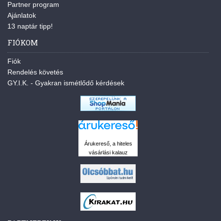
Partner program
Ajánlatok
13 naptár tipp!
FIÓKOM
Fiók
Rendelés követés
GY.I.K. - Gyakran ismétlődő kérdések
Árukereső, a hiteles
vásárlási kalauz