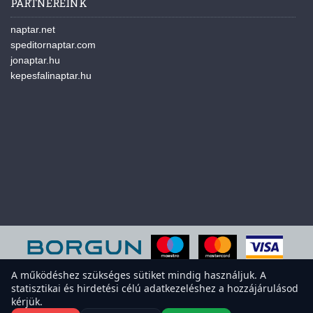
PARTNEREINK
naptar.net
speditornaptar.com
jonaptar.hu
kepesfalinaptar.hu
A működéshez szükséges sütiket mindig használjuk. A
statisztikai és hirdetési célú adatkezeléshez a hozzájárulásod
A weboldal sütiket használ a felhasználói élmény javítása érdekében.
kérjük.
Elfogadod a sütiket?