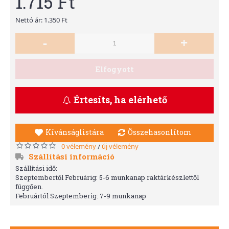
1.715 Ft
Nettó ár: 1.350 Ft
-
+
Elfogyott
Értesíts, ha elérhető
Kívánságlistára
Összehasonlítom
0 vélemény
új vélemény
/
Szállítási információ
Szállítási idő:
Szeptembertől Februárig: 5-6 munkanap raktárkészlettől
függően.
Februártól Szeptemberig: 7-9 munkanap