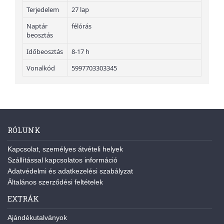
Terjedelem
27 lap
Naptár
félórás
beosztás
Időbeosztás
8-17 h
Vonalkód
5997703303345
RÓLUNK
Kapcsolat, személyes átvételi helyek
Szállítással kapcsolatos információ
Adatvédelmi és adatkezelési szabályzat
Általános szerződési feltételek
EXTRÁK
Ajándékutalványok