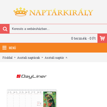
0 termék - 0 Ft
MENÜ
Főoldal
Asztali naptárak
Asztali naptár
Művészet világa, képes aszt