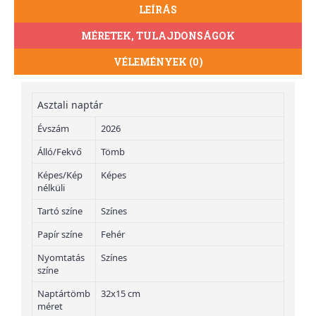
LEÍRÁS
MÉRETEK, TULAJDONSÁGOK
VÉLEMÉNYEK (0)
Asztali naptár
Évszám
2026
Álló/Fekvő
Tömb
Képes/Kép
Képes
nélküli
Tartó színe
Színes
Papír színe
Fehér
Nyomtatás
Színes
színe
Naptártömb
32x15 cm
méret