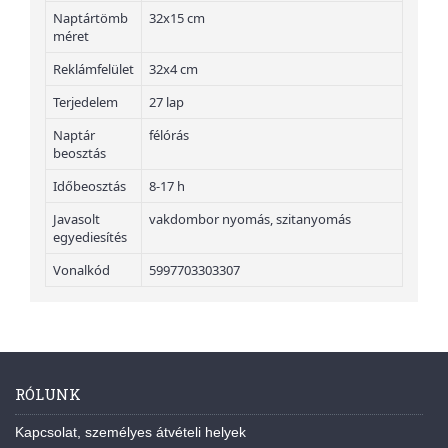
Naptártömb
32x15 cm
méret
Reklámfelület
32x4 cm
Terjedelem
27 lap
Naptár
félórás
beosztás
Időbeosztás
8-17 h
Javasolt
vakdombor nyomás, szitanyomás
egyediesítés
Vonalkód
5997703303307
RÓLUNK
Kapcsolat, személyes átvételi helyek