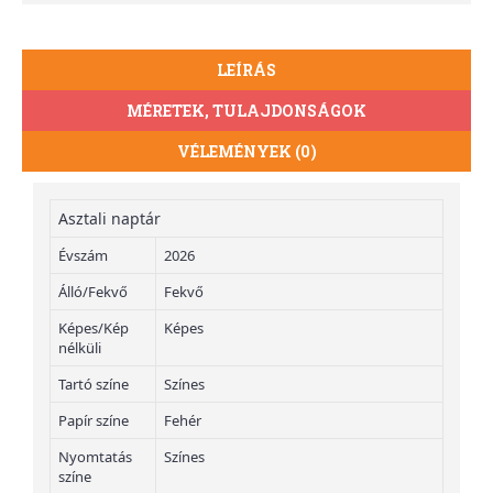
LEÍRÁS
MÉRETEK, TULAJDONSÁGOK
VÉLEMÉNYEK (0)
Asztali naptár
Évszám
2026
Álló/Fekvő
Fekvő
Képes/Kép
Képes
nélküli
Tartó színe
Színes
Papír színe
Fehér
Nyomtatás
Színes
színe