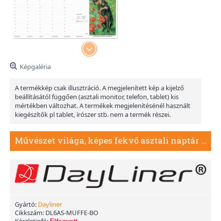
Képgaléria
A termékkép csak illusztráció. A megjelenített kép a kijelző
beállításától függően (asztali monitor, telefon, tablet) kis
mértékben változhat. A termékek megjelenítésénél használt
kiegészítők pl tablet, írószer stb. nem a termék részei.
Művészet világa, képes fekvő asztali naptár DL, Bordó
Gyártó:
Dayliner
Cikkszám:
DL6AS-MUFFE-BO
Készletinfó: