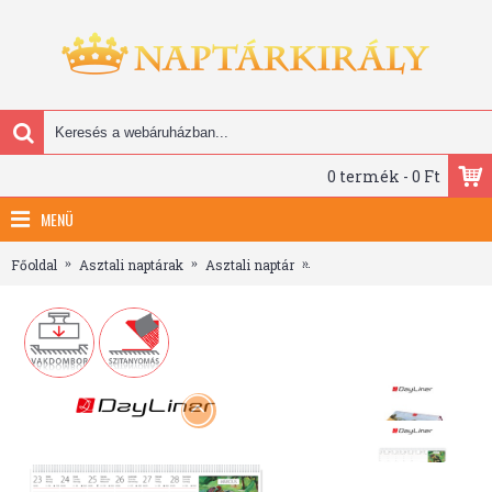
0 termék - 0 Ft
MENÜ
Főoldal
Asztali naptárak
Asztali naptár
Művészet világa, képes fekv