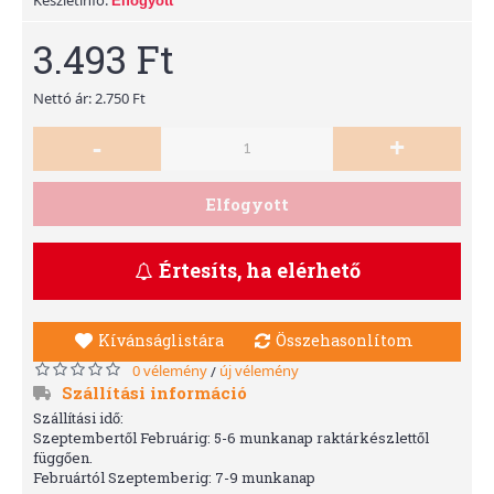
Elfogyott
3.493 Ft
Nettó ár: 2.750 Ft
-
+
Elfogyott
Értesíts, ha elérhető
Kívánságlistára
Összehasonlítom
0 vélemény
új vélemény
/
Szállítási információ
Szállítási idő:
Szeptembertől Februárig: 5-6 munkanap raktárkészlettől
függően.
Februártól Szeptemberig: 7-9 munkanap