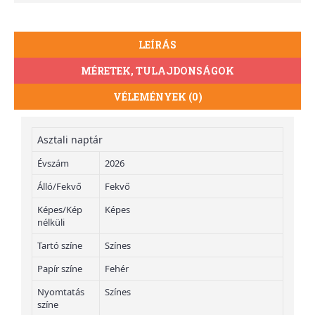
LEÍRÁS
MÉRETEK, TULAJDONSÁGOK
VÉLEMÉNYEK (0)
Asztali naptár
Évszám
2026
Álló/Fekvő
Fekvő
Képes/Kép
Képes
nélküli
Tartó színe
Színes
Papír színe
Fehér
Nyomtatás
Színes
színe