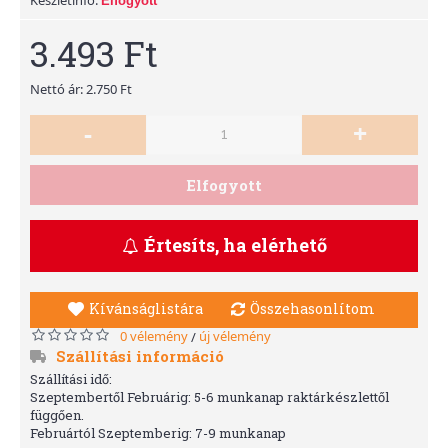
Elfogyott
3.493 Ft
Nettó ár: 2.750 Ft
-
+
Elfogyott
Értesíts, ha elérhető
Kívánságlistára
Összehasonlítom
0 vélemény
új vélemény
/
Szállítási információ
Szállítási idő:
Szeptembertől Februárig: 5-6 munkanap raktárkészlettől
függően.
Februártól Szeptemberig: 7-9 munkanap