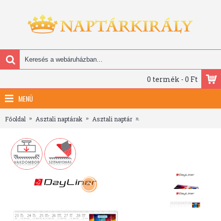
0 termék - 0 Ft
MENÜ
Főoldal
Asztali naptárak
Asztali naptár
Színek világa, képes fekvő a