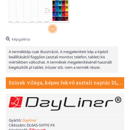
Képgaléria
A termékkép csak illusztráció. A megjelenített kép a kijelző
beállításától függően (asztali monitor, telefon, tablet) kis
mértékben változhat. A termékek megjelenítésénél használt
kiegészítők pl tablet, írószer stb. nem a termék részei.
Színek világa, képes fekvő asztali naptár DL, Fekete
Gyártó:
Dayliner
Cikkszám:
DL6AS-SVFFE-FK
Készletinfó: