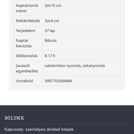
Naptártömb
32x15 cm
méret
Reklámfelület
32x4 cm
Terjedelem
27 lap
Naptár
félórás
beosztás
Időbeosztás
8-17 h
Javasolt
vakdombor nyomás, szitanyomás
egyediesítés
Vonalkód
5997703304489
RÓLUNK
Kapcsolat, személyes átvételi helyek