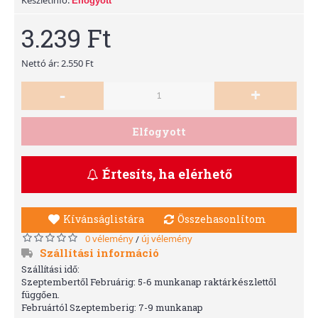
Elfogyott
3.239 Ft
Nettó ár: 2.550 Ft
-
+
Elfogyott
Értesíts, ha elérhető
Kívánságlistára
Összehasonlítom
0 vélemény
új vélemény
/
Szállítási információ
Szállítási idő:
Szeptembertől Februárig: 5-6 munkanap raktárkészlettől
függően.
Februártól Szeptemberig: 7-9 munkanap