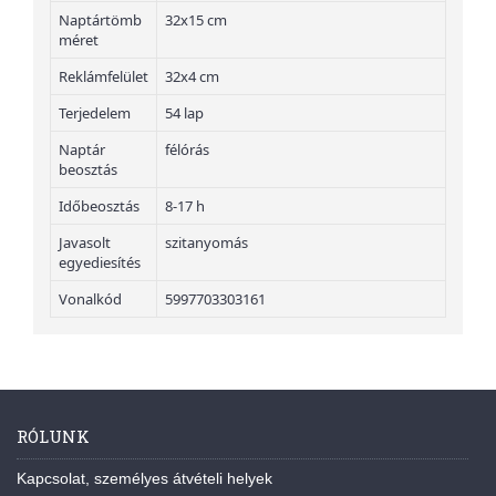
Naptártömb
32x15 cm
méret
Reklámfelület
32x4 cm
Terjedelem
54 lap
Naptár
félórás
beosztás
Időbeosztás
8-17 h
Javasolt
szitanyomás
egyediesítés
Vonalkód
5997703303161
RÓLUNK
Kapcsolat, személyes átvételi helyek