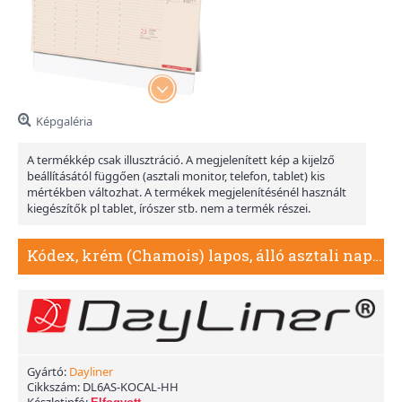
Képgaléria
A termékkép csak illusztráció. A megjelenített kép a kijelző
beállításától függően (asztali monitor, telefon, tablet) kis
mértékben változhat. A termékek megjelenítésénél használt
kiegészítők pl tablet, írószer stb. nem a termék részei.
Kódex, krém (Chamois) lapos, álló asztali naptár
Gyártó:
Dayliner
Cikkszám:
DL6AS-KOCAL-HH
Készletinfó: