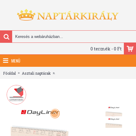
0 termék - 0 Ft
MENÜ
Főoldal
Asztali naptárak
Kódex, krém (Chamois) lapos, álló asztali nap