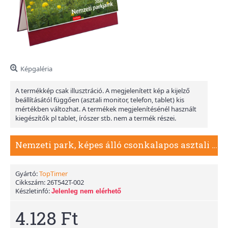
Képgaléria
A termékkép csak illusztráció. A megjelenített kép a kijelző
beállításától függően (asztali monitor, telefon, tablet) kis
mértékben változhat. A termékek megjelenítésénél használt
kiegészítők pl tablet, írószer stb. nem a termék részei.
Nemzeti park, képes álló csonkalapos asztali naptár T054, Bordó
Gyártó:
TopTimer
Cikkszám:
26T542T-002
Készletinfó:
Jelenleg nem elérhető
4.128 Ft