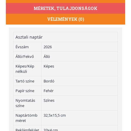
MÉRETEK, TULAJDONSÁGOK
VÉLEMÉNYEK (0)
Asztali naptár
Évszám
2026
Álló/Fekvő
Álló
Képes/Kép
Képes
nélküli
Tartó színe
Bordó
Papír színe
Fehér
Nyomtatás
Színes
színe
Naptártömb
32,5x15,5 cm
méret
Reklámfelület
33x4 cm