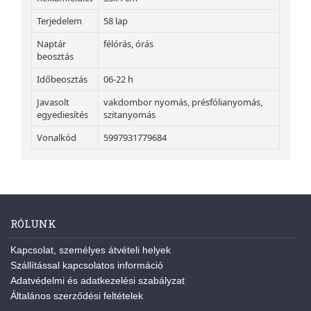
Terjedelem
58 lap
Naptár
félórás, órás
beosztás
Időbeosztás
06-22 h
Javasolt
vakdombor nyomás, présfólianyomás,
egyediesítés
szitanyomás
Vonalkód
5997931779684
RÓLUNK
Kapcsolat, személyes átvételi helyek
Szállítással kapcsolatos információ
Adatvédelmi és adatkezelési szabályzat
Általános szerződési feltételek