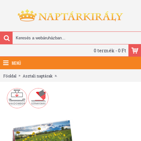
0 termék - 0 Ft
MENÜ
Főoldal
Asztali naptárak
Nemzeti park, képes álló csonkalapos asztali