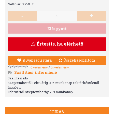
Nettó ár: 3.250 Ft
-
+
Elfogyott
Értesíts, ha elérhető
Kívánságlistára
Összehasonlítom
0 vélemény
új vélemény
/
Szállítási információ
Szállítási idő:
Szeptembertől Februárig: 5-6 munkanap raktárkészlettől
függően.
Februártól Szeptemberig: 7-9 munkanap
LEÍRÁS