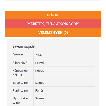
LEÍRÁS
MÉRETEK, TULAJDONSÁGOK
VÉLEMÉNYEK (0)
Asztali naptár
Évszám
2026
Álló/Fekvő
Fekvő
Képes/Kép
Képes
nélküli
Tartó színe
Színes
Papír színe
Fehér
Nyomtatás
Színes
színe