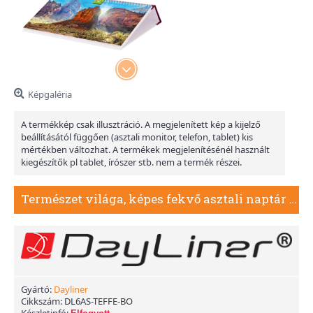
Képgaléria
A termékkép csak illusztráció. A megjelenített kép a kijelző
beállításától függően (asztali monitor, telefon, tablet) kis
mértékben változhat. A termékek megjelenítésénél használt
kiegészítők pl tablet, írószer stb. nem a termék részei.
Természet világa, képes fekvő asztali naptár DL, Bordó
Gyártó:
Dayliner
Cikkszám:
DL6AS-TEFFE-BO
Készletinfó: