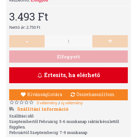
Elfogyott
3.493 Ft
Nettó ár: 2.750 Ft
-
+
Elfogyott
Értesíts, ha elérhető
Kívánságlistára
Összehasonlítom
0 vélemény
új vélemény
/
Szállítási információ
Szállítási idő:
Szeptembertől Februárig: 5-6 munkanap raktárkészlettől
függően.
Februártól Szeptemberig: 7-9 munkanap