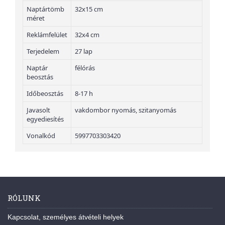
Naptártömb
32x15 cm
méret
Reklámfelület
32x4 cm
Terjedelem
27 lap
Naptár
félórás
beosztás
Időbeosztás
8-17 h
Javasolt
vakdombor nyomás, szitanyomás
egyediesítés
Vonalkód
5997703303420
RÓLUNK
Kapcsolat, személyes átvételi helyek