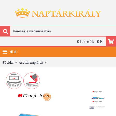
0 termék - 0 Ft
MENÜ
Főoldal
Asztali naptárak
Természet világa, képes fekvő asztali naptár 