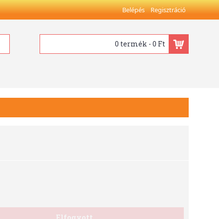
Belépés
Regisztráció
0 termék - 0 Ft
Elfogyott