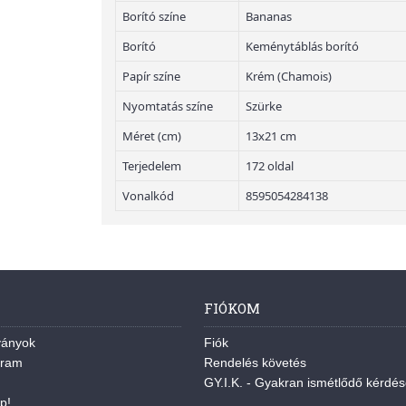
Borító színe
Bananas
Borító
Keménytáblás borító
Papír színe
Krém (Chamois)
Nyomtatás színe
Szürke
Méret (cm)
13x21 cm
Terjedelem
172 oldal
Vonalkód
8595054284138
FIÓKOM
ványok
Fiók
gram
Rendelés követés
GY.I.K. - Gyakran ismétlődő kérdé
p!