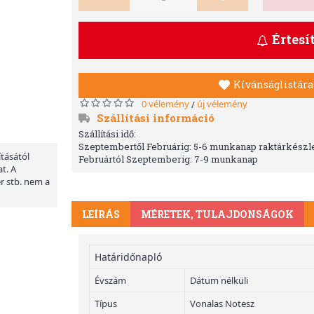
Értesí
Kívánságlistára
0 vélemény
új vélemény
/
Szállítási információ
Szállítási idő:
Szeptembertől Februárig: 5-6 munkanap raktárkészle
ításától
Februártól Szeptemberig: 7-9 munkanap
t. A
er stb. nem a
LEÍRÁS
MÉRETEK, TULAJDONSÁGOK
Határidőnapló
Évszám
Dátum nélküli
Típus
Vonalas Notesz