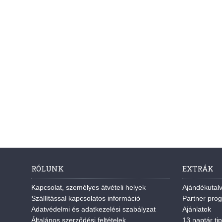
RÓLUNK
EXTRÁK
Kapcsolat, személyes átvételi helyek
Ajándékutal
Szállítással kapcsolatos információ
Partner pro
Adatvédelmi és adatkezelési szabályzat
Ajánlatok
Általános szerződési feltételek
13 naptár tip