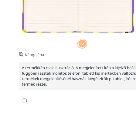
Képgaléria
A termékkép csak illusztráció. A megjelenített kép a kijelző beáll
függően (asztali monitor, telefon, tablet) kis mértékben változha
termékek megjelenítésénél használt kiegészítők pl tablet, írósz
termék részei.