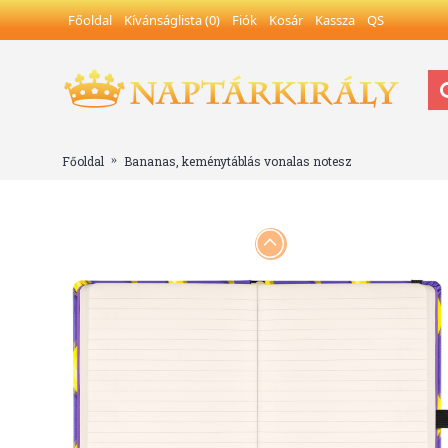
Főoldal
Kívánságlista (
0
)
Fiók
Kosár
Kassza
QS
Főoldal
Bananas, keménytáblás vonalas notesz