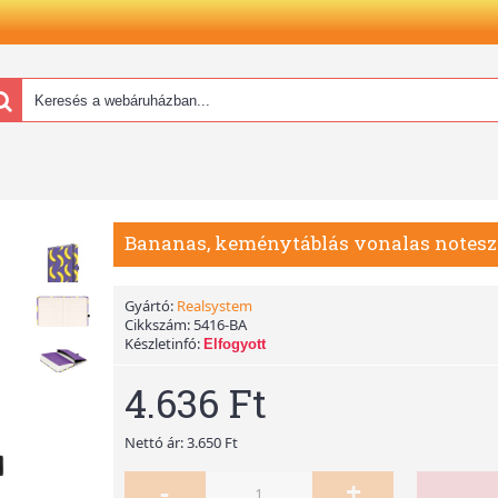
Bananas, keménytáblás vonalas notesz
Gyártó:
Realsystem
Cikkszám:
5416-BA
Készletinfó:
Elfogyott
4.636 Ft
Nettó ár: 3.650 Ft
-
+