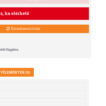
ts, ha elérhető
Összehasonlítom
ttől függően.
VÉLEMÉNYEK (0)