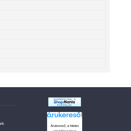
sek
Árukereső, a hiteles
vásárlási kalauz