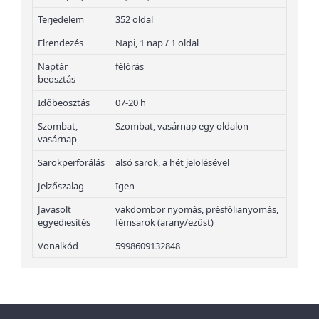
Terjedelem
352 oldal
Elrendezés
Napi, 1 nap / 1 oldal
Naptár
félórás
beosztás
Időbeosztás
07-20 h
Szombat,
Szombat, vasárnap egy oldalon
vasárnap
Sarokperforálás
alsó sarok, a hét jelölésével
Jelzőszalag
Igen
Javasolt
vakdombor nyomás, présfólianyomás,
egyediesítés
fémsarok (arany/ezüst)
Vonalkód
5998609132848