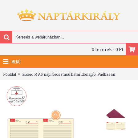
0 termék - 0 Ft
MENÜ
Főoldal
Bolero P, A5 napi beosztású határidőnapló, Padlizsán