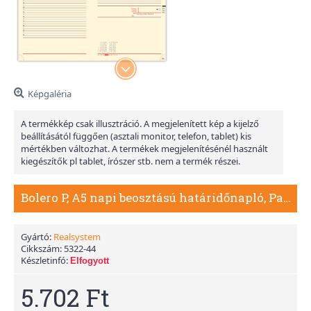
Képgaléria
A termékkép csak illusztráció. A megjelenített kép a kijelző
beállításától függően (asztali monitor, telefon, tablet) kis
mértékben változhat. A termékek megjelenítésénél használt
kiegészítők pl tablet, írószer stb. nem a termék részei.
Bolero P, A5 napi beosztású határidőnapló, Padlizsán
Gyártó:
Realsystem
Cikkszám:
5322-44
Készletinfó:
Elfogyott
5.702 Ft