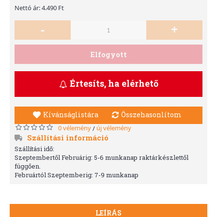
Nettó ár: 4.490 Ft
-
+
Elfogyott
Értesíts, ha elérhető
Kívánságlistára
Összehasonlítom
0 vélemény
új vélemény
/
Szállítási információ
Szállítási idő:
Szeptembertől Februárig: 5-6 munkanap raktárkészlettől
függően.
Februártól Szeptemberig: 7-9 munkanap
LEÍRÁS