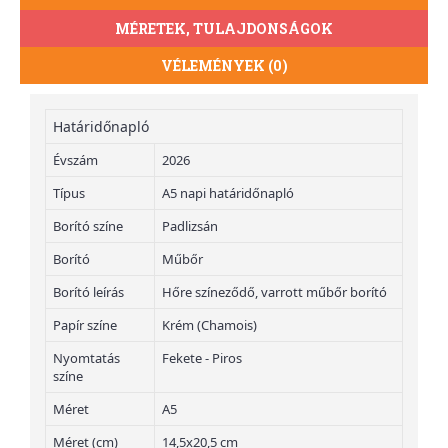
MÉRETEK, TULAJDONSÁGOK
VÉLEMÉNYEK (0)
Határidőnapló
Évszám
2026
Típus
A5 napi határidőnapló
Borító színe
Padlizsán
Borító
Műbőr
Borító leírás
Hőre színeződő, varrott műbőr borító
Papír színe
Krém (Chamois)
Nyomtatás
Fekete - Piros
színe
Méret
A5
Méret (cm)
14,5x20,5 cm