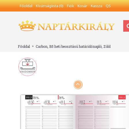
Főoldal
Kívánságlista (
0
)
Fiók
Kosár
Kassza
QS
Főoldal
Carbon, B5 heti beosztású határidőnapló, Zöld