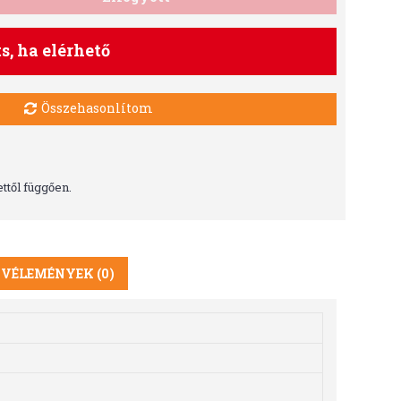
ts, ha elérhető
Összehasonlítom
ttől függően.
VÉLEMÉNYEK (0)