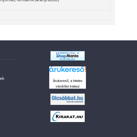
sek
Árukereső, a hiteles
vásárlási kalauz