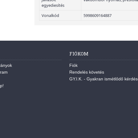
egyediesítés
Vonalkód
5998609164887
FIÓKOM
ványok
Fiók
gram
Rendelés követés
GY.I.K. - Gyakran ismétlődő kérdé
p!