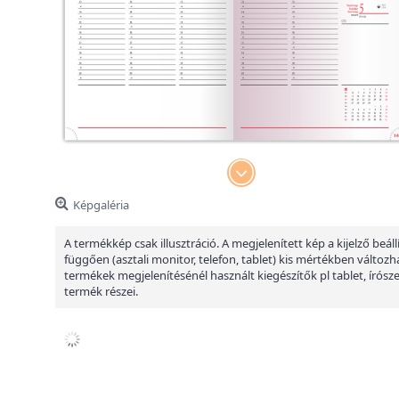
Képgaléria
A termékkép csak illusztráció. A megjelenített kép a kijelző beáll
függően (asztali monitor, telefon, tablet) kis mértékben változha
termékek megjelenítésénél használt kiegészítők pl tablet, írósz
termék részei.