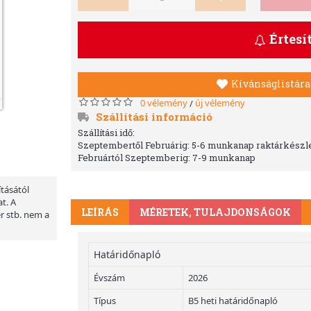
Értesí
Kívánságlistára
0 vélemény
új vélemény
/
Szállítási információ
Szállítási idő:
Szeptembertől Februárig: 5-6 munkanap raktárkészle
Februártól Szeptemberig: 7-9 munkanap
ításától
t. A
LEÍRÁS
MÉRETEK, TULAJDONSÁGOK
er stb. nem a
Határidőnapló
Évszám
2026
Típus
B5 heti határidőnapló