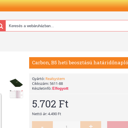
Carbon, B5 heti beosztású határidőnapló
Gyártó:
Realsystem
Cikkszám:
5611-88
Készletinfó:
Elfogyott
5.702 Ft
Nettó ár: 4.490 Ft
-
+