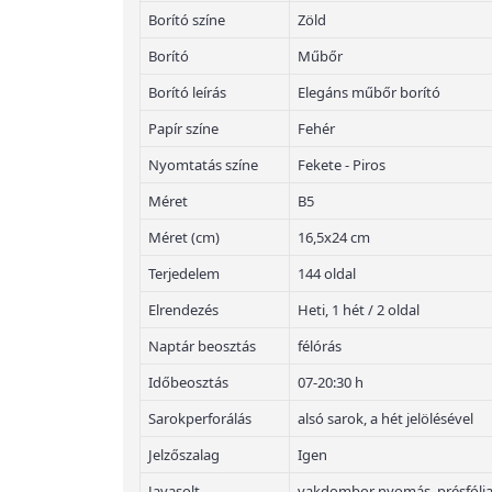
Borító színe
Zöld
Borító
Műbőr
Borító leírás
Elegáns műbőr borító
Papír színe
Fehér
Nyomtatás színe
Fekete - Piros
Méret
B5
Méret (cm)
16,5x24 cm
Terjedelem
144 oldal
Elrendezés
Heti, 1 hét / 2 oldal
Naptár beosztás
félórás
Időbeosztás
07-20:30 h
Sarokperforálás
alsó sarok, a hét jelölésével
Jelzőszalag
Igen
Javasolt
vakdombor nyomás, présfólia