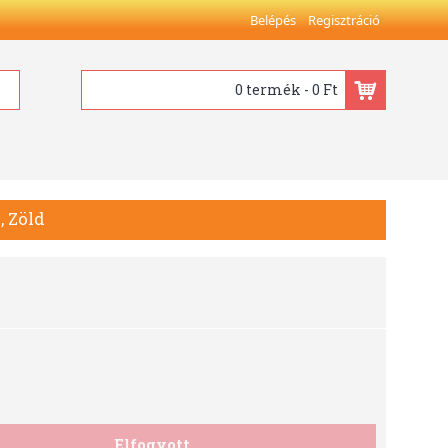
Belépés
Regisztráció
0 termék - 0 Ft
, Zöld
Elfogyott