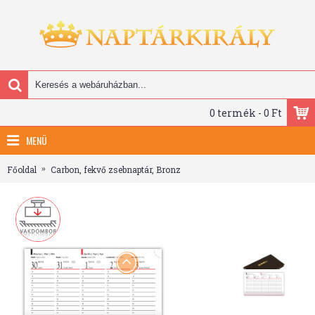
0 termék - 0 Ft
MENÜ
Főoldal
Carbon, fekvő zsebnaptár, Bronz