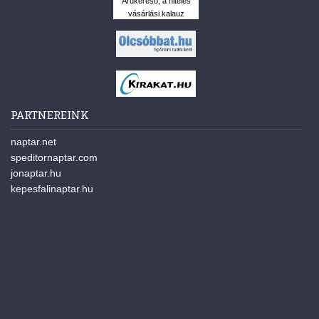
Árukereső, a hiteles
vásárlási kalauz
PARTNEREINK
naptar.net
speditornaptar.com
jonaptar.hu
kepesfalinaptar.hu