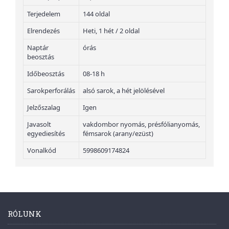
Terjedelem
144 oldal
Elrendezés
Heti, 1 hét / 2 oldal
Naptár
órás
beosztás
Időbeosztás
08-18 h
Sarokperforálás
alsó sarok, a hét jelölésével
Jelzőszalag
Igen
Javasolt
vakdombor nyomás, présfólianyomás,
egyediesítés
fémsarok (arany/ezüst)
Vonalkód
5998609174824
RÓLUNK