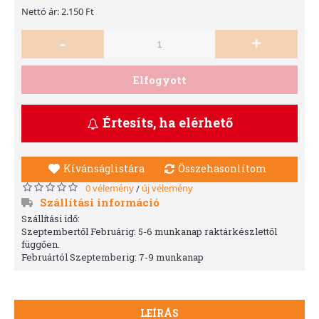
Nettó ár: 2.150 Ft
-
+
Elfogyott
Értesíts, ha elérhető
Kívánságlistára
Összehasonlítom
0 vélemény
új vélemény
/
Szállítási információ
Szállítási idő:
Szeptembertől Februárig: 5-6 munkanap raktárkészlettől
függően.
Februártól Szeptemberig: 7-9 munkanap
LEÍRÁS