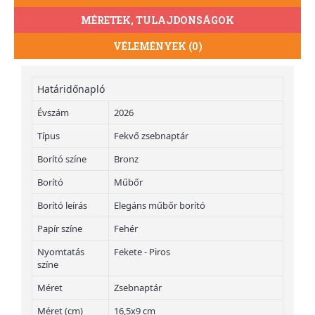
MÉRETEK, TULAJDONSÁGOK
VÉLEMÉNYEK (0)
Határidőnapló
Évszám
2026
Típus
Fekvő zsebnaptár
Borító színe
Bronz
Borító
Műbőr
Borító leírás
Elegáns műbőr borító
Papír színe
Fehér
Nyomtatás
Fekete - Piros
színe
Méret
Zsebnaptár
Méret (cm)
16,5x9 cm