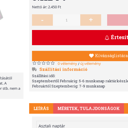
Nettó ár: 2.450 Ft
-
+
Értesí
Kívánságlistára
0 vélemény
új vélemény
/
Szállítási információ
Szállítási idő:
ításától
Szeptembertől Februárig: 5-6 munkanap raktárkészle
t. A
Februártól Szeptemberig: 7-9 munkanap
er stb. nem a
LEÍRÁS
MÉRETEK, TULAJDONSÁGOK
Asztali naptár