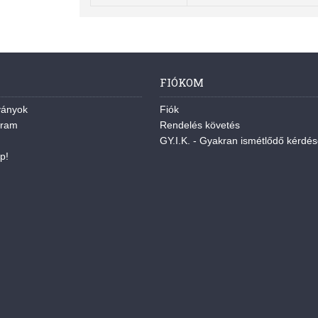
FIÓKOM
ványok
Fiók
gram
Rendelés követés
GY.I.K. - Gyakran ismétlődő kérdé
p!