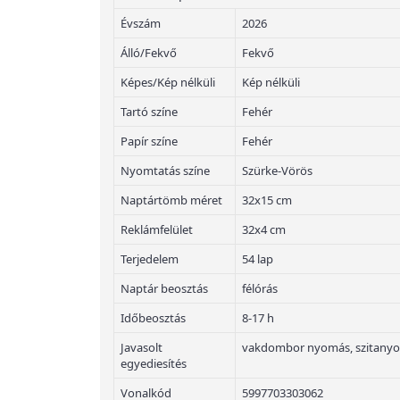
Évszám
2026
Álló/Fekvő
Fekvő
Képes/Kép nélküli
Kép nélküli
Tartó színe
Fehér
Papír színe
Fehér
Nyomtatás színe
Szürke-Vörös
Naptártömb méret
32x15 cm
Reklámfelület
32x4 cm
Terjedelem
54 lap
Naptár beosztás
félórás
Időbeosztás
8-17 h
Javasolt
vakdombor nyomás, szitany
egyediesítés
Vonalkód
5997703303062