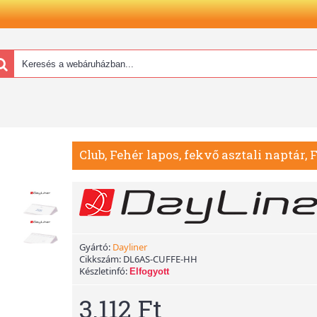
Club, Fehér lapos, fekvő asztali naptár, 
Gyártó:
Dayliner
Cikkszám:
DL6AS-CUFFE-HH
Készletinfó:
Elfogyott
3.112 Ft