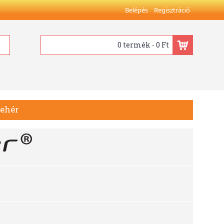
Belépés
Regisztráció
0 termék - 0 Ft
Fehér