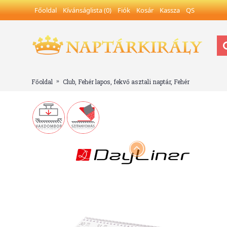
Főoldal
Kívánságlista (
0
)
Fiók
Kosár
Kassza
QS
Főoldal
Club, Fehér lapos, fekvő asztali naptár, Fehér