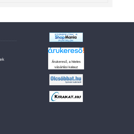
sek
Árukereső, a hiteles
vásárlási kalauz