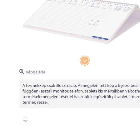
Képgaléria
A termékkép csak illusztráció. A megjelenített kép a kijelző beáll
függően (asztali monitor, telefon, tablet) kis mértékben változha
termékek megjelenítésénél használt kiegészítők pl tablet, írósz
termék részei.