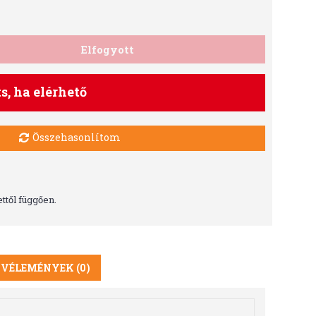
Elfogyott
ts, ha elérhető
Összehasonlítom
ttől függően.
VÉLEMÉNYEK (0)