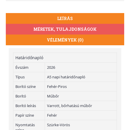
LEÍRÁS
MÉRETEK, TULAJDONSÁGOK
VÉLEMÉNYEK (0)
Határidőnapló
Évszám
2026
Típus
A5 napi határidőnapló
Borító színe
Fehér-Piros
Borító
Műbőr
Borító leírás
Varrott, bőrhatású műbőr
Papír színe
Fehér
Nyomtatás
Szürke-Vörös