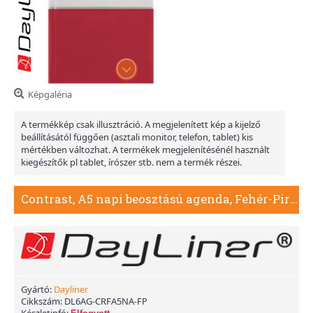
Képgaléria
A termékkép csak illusztráció. A megjelenített kép a kijelző
beállításától függően (asztali monitor, telefon, tablet) kis
mértékben változhat. A termékek megjelenítésénél használt
kiegészítők pl tablet, írószer stb. nem a termék részei.
Contrast, A5 napi beosztású agenda, Fehér-Piros
Gyártó:
Dayliner
Cikkszám:
DL6AG-CRFA5NA-FP
Készletinfó: