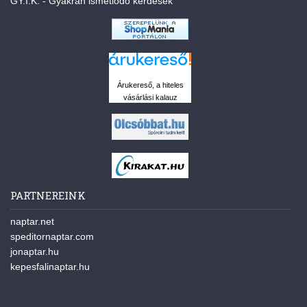
GY.I.K. - Gyakran ismétlődő kérdések
Árukereső, a hiteles
vásárlási kalauz
PARTNEREINK
naptar.net
speditornaptar.com
jonaptar.hu
kepesfalinaptar.hu