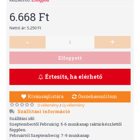
Elfogyott
6.668 Ft
Nettó ár: 5.250 Ft
-
+
Elfogyott
Értesíts, ha elérhető
Kívánságlistára
Összehasonlítom
0 vélemény
új vélemény
/
Szállítási információ
Szállítási idő:
Szeptembertől Februárig: 5-6 munkanap raktárkészlettől
függően.
Februártól Szeptemberig: 7-9 munkanap