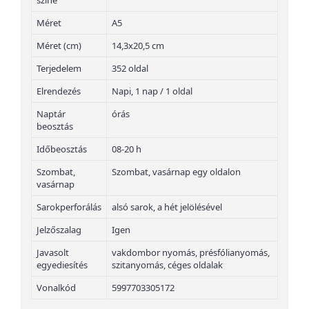
színe
Méret
A5
Méret (cm)
14,3x20,5 cm
Terjedelem
352 oldal
Elrendezés
Napi, 1 nap / 1 oldal
Naptár
órás
beosztás
Időbeosztás
08-20 h
Szombat,
Szombat, vasárnap egy oldalon
vasárnap
Sarokperforálás
alsó sarok, a hét jelölésével
Jelzőszalag
Igen
Javasolt
vakdombor nyomás, présfólianyomás,
egyediesítés
szitanyomás, céges oldalak
Vonalkód
5997703305172