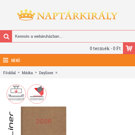
0 termék - 0 Ft
MENÜ
Főoldal
Márka
Dayliner
Animal, A5 napi beosztású agenda, Gazelle 