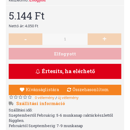
Elfogyott
5.144 Ft
Nettó ár: 4.050 Ft
-
+
Elfogyott
Értesíts, ha elérhető
Kívánságlistára
Összehasonlítom
0 vélemény
új vélemény
/
Szállítási információ
Szállítási idő:
Szeptembertől Februárig: 5-6 munkanap raktárkészlettől
függően.
Februártól Szeptemberig: 7-9 munkanap