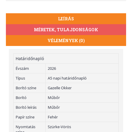
LEÍRÁS
MÉRETEK, TULAJDONSÁGOK
VÉLEMÉNYEK (0)
Határidőnapló
Évszám
2026
Típus
A5 napi határidőnapló
Borító színe
Gazelle Okker
Borító
Műbőr
Borító leírás
Műbőr
Papír színe
Fehér
Nyomtatás
Szürke-Vörös