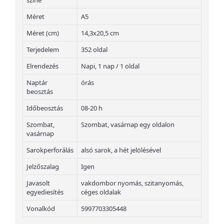
színe
Méret
A5
Méret (cm)
14,3x20,5 cm
Terjedelem
352 oldal
Elrendezés
Napi, 1 nap / 1 oldal
Naptár
órás
beosztás
Időbeosztás
08-20 h
Szombat,
Szombat, vasárnap egy oldalon
vasárnap
Sarokperforálás
alsó sarok, a hét jelölésével
Jelzőszalag
Igen
Javasolt
vakdombor nyomás, szitanyomás,
egyediesítés
céges oldalak
Vonalkód
5997703305448