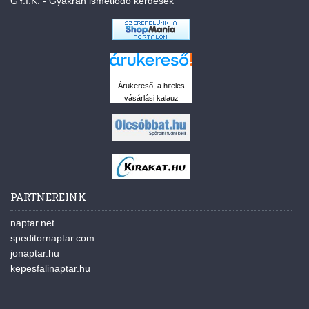
GY.I.K. - Gyakran ismétlődő kérdések
Árukereső, a hiteles
vásárlási kalauz
PARTNEREINK
naptar.net
speditornaptar.com
jonaptar.hu
kepesfalinaptar.hu