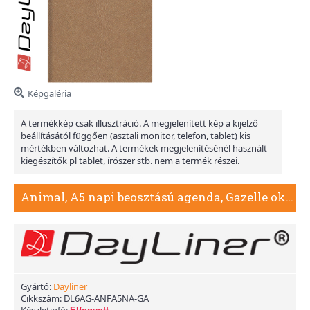
Képgaléria
A termékkép csak illusztráció. A megjelenített kép a kijelző
beállításától függően (asztali monitor, telefon, tablet) kis
mértékben változhat. A termékek megjelenítésénél használt
kiegészítők pl tablet, írószer stb. nem a termék részei.
Animal, A5 napi beosztású agenda, Gazelle okker
Gyártó:
Dayliner
Cikkszám:
DL6AG-ANFA5NA-GA
Készletinfó: