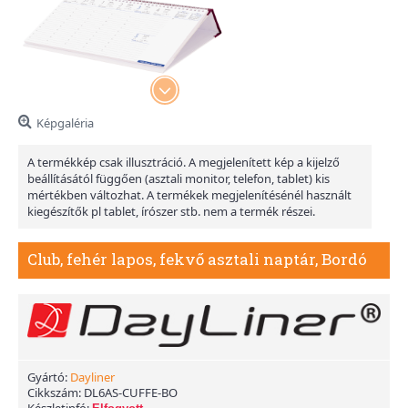
Képgaléria
A termékkép csak illusztráció. A megjelenített kép a kijelző
beállításától függően (asztali monitor, telefon, tablet) kis
mértékben változhat. A termékek megjelenítésénél használt
kiegészítők pl tablet, írószer stb. nem a termék részei.
Club, fehér lapos, fekvő asztali naptár, Bordó
Gyártó:
Dayliner
Cikkszám:
DL6AS-CUFFE-BO
Készletinfó: