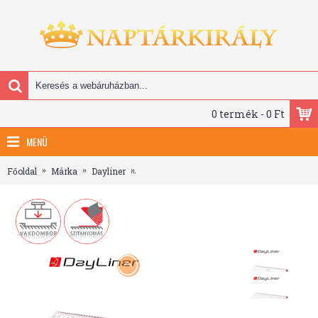
0 termék - 0 Ft
MENÜ
Főoldal
Márka
Dayliner
Club, fehér lapos, fekvő asztali naptár, Bordó