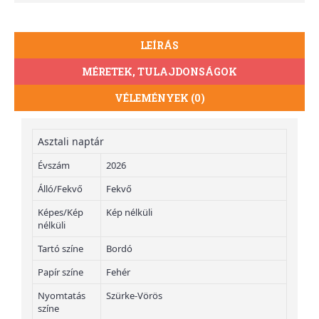
LEÍRÁS
MÉRETEK, TULAJDONSÁGOK
VÉLEMÉNYEK (0)
Asztali naptár
Évszám
2026
Álló/Fekvő
Fekvő
Képes/Kép
Kép nélküli
nélküli
Tartó színe
Bordó
Papír színe
Fehér
Nyomtatás
Szürke-Vörös
színe