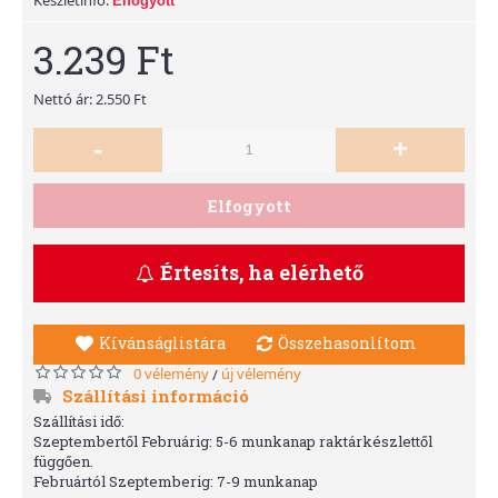
Elfogyott
3.239 Ft
Nettó ár: 2.550 Ft
-
+
Elfogyott
Értesíts, ha elérhető
Kívánságlistára
Összehasonlítom
0 vélemény
új vélemény
/
Szállítási információ
Szállítási idő:
Szeptembertől Februárig: 5-6 munkanap raktárkészlettől
függően.
Februártól Szeptemberig: 7-9 munkanap