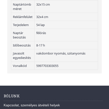
Naptártömb
32x15 cm
méret
Reklámfelület
32x4 cm
Terjedelem
54 lap
Naptár
félórás
beosztás
Időbeosztás
8-17 h
Javasolt
vakdombor nyomás, szitanyomás
egyediesítés
Vonalkód
5997703303055
RÓLUNK
Kapcsolat, személyes átvételi helyek