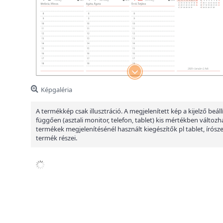
Képgaléria
A termékkép csak illusztráció. A megjelenített kép a kijelző beáll
függően (asztali monitor, telefon, tablet) kis mértékben változha
termékek megjelenítésénél használt kiegészítők pl tablet, írósz
termék részei.