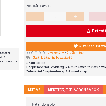
Nettó ár: 1.850 Ft
-
+
Értesí
Kívánságlistára
0 vélemény
új vélemény
/
ításától
Szállítási információ
t. A
er stb. nem a
Szállítási idő:
Szeptembertől Februárig: 5-6 munkanap raktárkészle
Februártól Szeptemberig: 7-9 munkanap
LEÍRÁS
MÉRETEK, TULAJDONSÁGOK
Határidőnapló