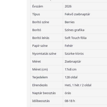
Évszám
2026
Típus
Fekvő zsebnaptár
Borító színe
Berries
Borító
Színes grafika
Borító leírás
Soft Touch fólia
Papír színe
Fehér
Nyomtatás színe
Szürke-Vörös
Méret
Zsebnaptár
Méret (cm)
17x8 cm
Terjedelem
128 oldal
Elrendezés
Heti, 1 hét / 2 oldal
Naptár beosztás
órás
Időbeosztás
08-18 h