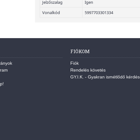
Jelzőszalag
Igen
Vonalkód
5997703301334
FIÓKOM
ványok
Fiók
gram
Rendelés követés
GY.I.K. - Gyakran ismétlődő kérdé
p!