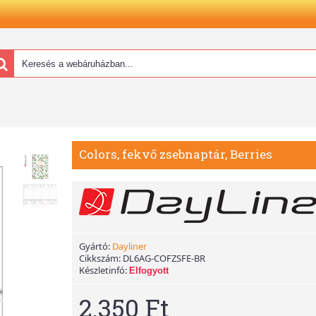
Colors, fekvő zsebnaptár, Berries
Gyártó:
Dayliner
Cikkszám:
DL6AG-COFZSFE-BR
Készletinfó:
Elfogyott
2.350 Ft