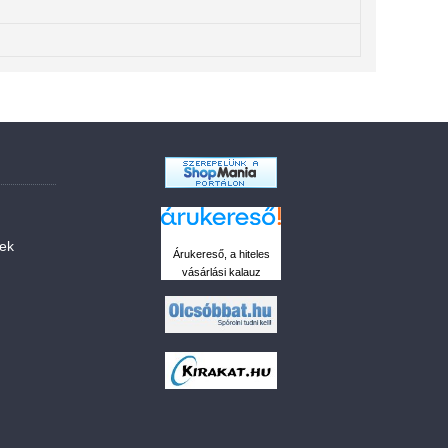
sek
Árukereső, a hiteles
vásárlási kalauz