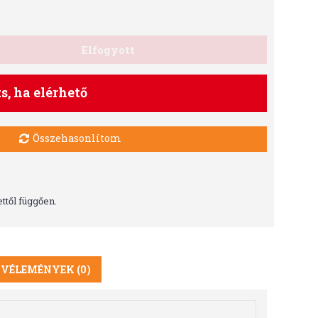
Elfogyott
ts, ha elérhető
Összehasonlítom
ttől függően.
VÉLEMÉNYEK (0)