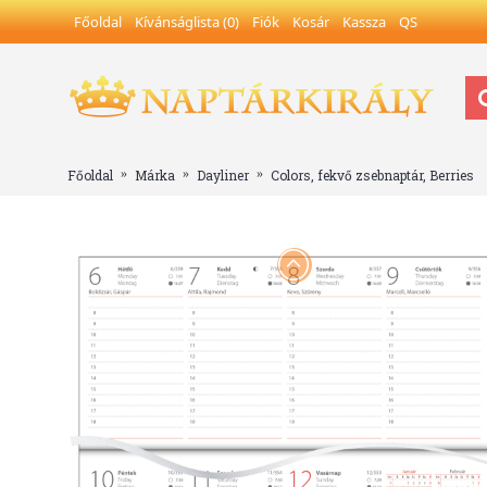
Főoldal
Kívánságlista (
0
)
Fiók
Kosár
Kassza
QS
Főoldal
Márka
Dayliner
Colors, fekvő zsebnaptár, Berries