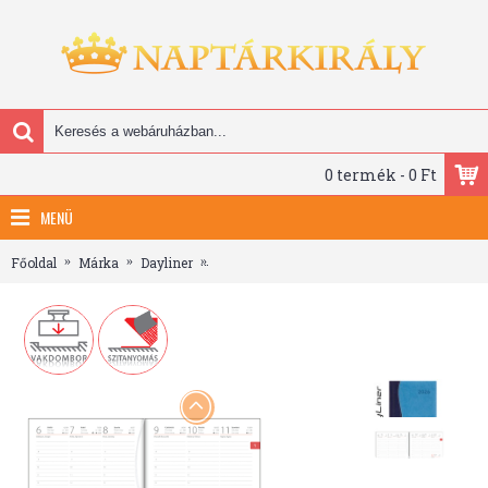
0 termék - 0 Ft
MENÜ
Főoldal
Márka
Dayliner
Dubai, A5 heti beosztású agenda, Kék-Vilá