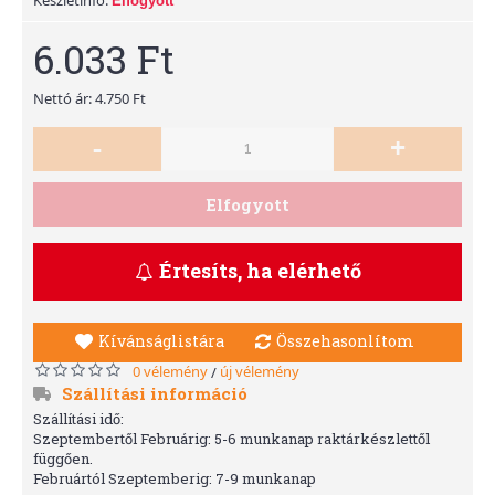
Elfogyott
6.033 Ft
Nettó ár: 4.750 Ft
-
+
Elfogyott
Értesíts, ha elérhető
Kívánságlistára
Összehasonlítom
0 vélemény
új vélemény
/
Szállítási információ
Szállítási idő:
Szeptembertől Februárig: 5-6 munkanap raktárkészlettől
függően.
Februártól Szeptemberig: 7-9 munkanap