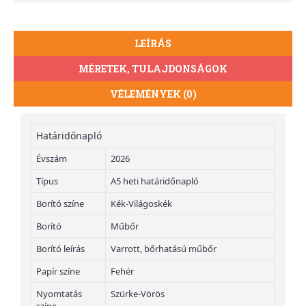
LEÍRÁS
MÉRETEK, TULAJDONSÁGOK
VÉLEMÉNYEK (0)
Határidőnapló
Évszám
2026
Típus
A5 heti határidőnapló
Borító színe
Kék-Világoskék
Borító
Műbőr
Borító leírás
Varrott, bőrhatású műbőr
Papír színe
Fehér
Nyomtatás
Szürke-Vörös