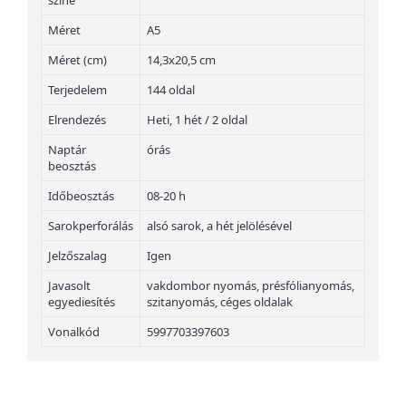
színe
Méret
A5
Méret (cm)
14,3x20,5 cm
Terjedelem
144 oldal
Elrendezés
Heti, 1 hét / 2 oldal
Naptár
órás
beosztás
Időbeosztás
08-20 h
Sarokperforálás
alsó sarok, a hét jelölésével
Jelzőszalag
Igen
Javasolt
vakdombor nyomás, présfólianyomás,
egyediesítés
szitanyomás, céges oldalak
Vonalkód
5997703397603