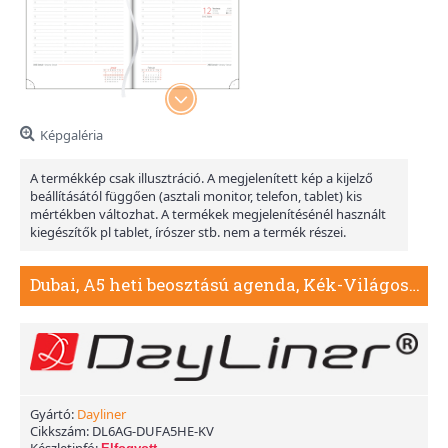
Képgaléria
A termékkép csak illusztráció. A megjelenített kép a kijelző
beállításától függően (asztali monitor, telefon, tablet) kis
mértékben változhat. A termékek megjelenítésénél használt
kiegészítők pl tablet, írószer stb. nem a termék részei.
Dubai, A5 heti beosztású agenda, Kék-VilágosKék
Gyártó:
Dayliner
Cikkszám:
DL6AG-DUFA5HE-KV
Készletinfó: