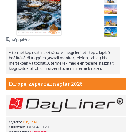
Képgaléria
A termékkép csak illusztráció. A megjelenített kép a kijelző
beállításától függően (asztali monitor, telefon, tablet) kis
mértékben változhat. A termékek megjelenítésénél használt
kiegészítők pl tablet, írószer stb. nem a termék részei.
Europe, képes falinaptár 2026
Gyártó:
Dayliner
Cikkszám:
DL6FA-H123
Készletinfó: