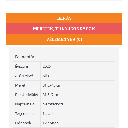
LEÍRÁS
MÉRETEK, TULAJDONSÁGOK
VÉLEMÉNYEK (0)
Falinaptár
Évszám
2026
Álló/Fekvő
Álló
Méret
31,5x45 cm
Reklámfelület
31,5x7 cm
Naptárháló
Nemzetközi
Terjedelem
14 lap
Hónapok
12 hónap