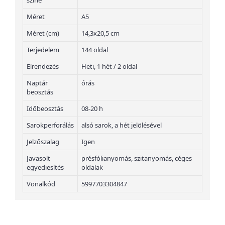
színe
Méret
A5
Méret (cm)
14,3x20,5 cm
Terjedelem
144 oldal
Elrendezés
Heti, 1 hét / 2 oldal
Naptár
órás
beosztás
Időbeosztás
08-20 h
Sarokperforálás
alsó sarok, a hét jelölésével
Jelzőszalag
Igen
Javasolt
présfólianyomás, szitanyomás, céges
egyediesítés
oldalak
Vonalkód
5997703304847