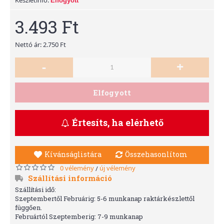
Elfogyott
3.493 Ft
Nettó ár: 2.750 Ft
-
+
Elfogyott
Értesíts, ha elérhető
Kívánságlistára
Összehasonlítom
0 vélemény
új vélemény
/
Szállítási információ
Szállítási idő:
Szeptembertől Februárig: 5-6 munkanap raktárkészlettől
függően.
Februártól Szeptemberig: 7-9 munkanap