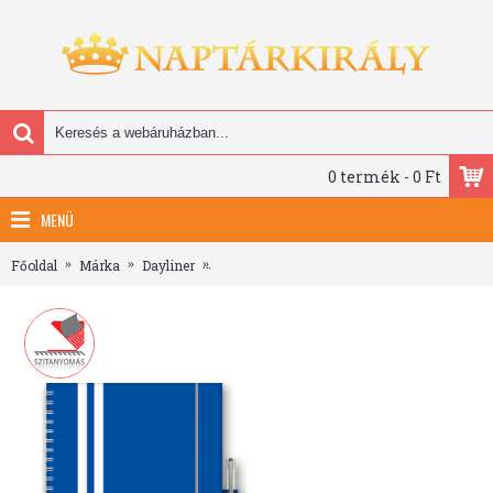
0 termék - 0 Ft
MENÜ
Főoldal
Márka
Dayliner
InSpiral, A5 heti beosztású agenda, GT Kék-