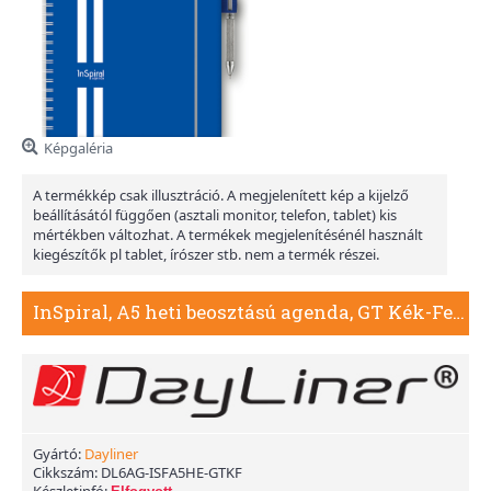
Képgaléria
A termékkép csak illusztráció. A megjelenített kép a kijelző
beállításától függően (asztali monitor, telefon, tablet) kis
mértékben változhat. A termékek megjelenítésénél használt
kiegészítők pl tablet, írószer stb. nem a termék részei.
InSpiral, A5 heti beosztású agenda, GT Kék-Fehér
Gyártó:
Dayliner
Cikkszám:
DL6AG-ISFA5HE-GTKF
Készletinfó: