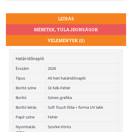
LEÍRÁS
MÉRETEK, TULAJDONSÁGOK
VÉLEMÉNYEK (0)
Határidőnapló
Évszám
2026
Típus
A5 heti határidőnapló
Borító színe
Gt Kék-Fehér
Borító
Színes grafika
Borító leírás
Soft Touch fólia + forma UV lakk
Papír színe
Fehér
Nyomtatás
Szürke-Vörös