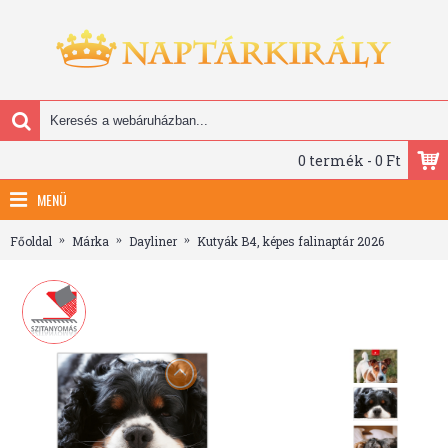
0 termék - 0 Ft
MENÜ
Főoldal
Márka
Dayliner
Kutyák B4, képes falinaptár 2026