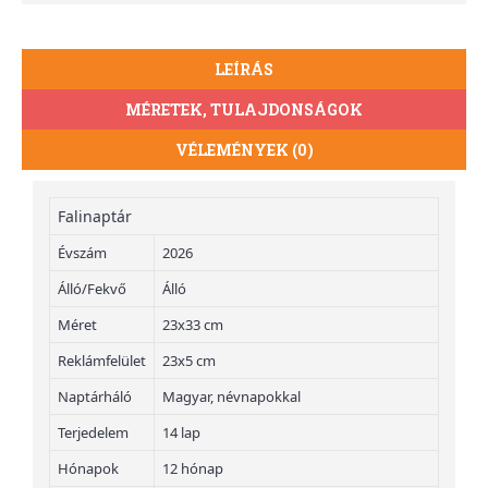
LEÍRÁS
MÉRETEK, TULAJDONSÁGOK
VÉLEMÉNYEK (0)
Falinaptár
Évszám
2026
Álló/Fekvő
Álló
Méret
23x33 cm
Reklámfelület
23x5 cm
Naptárháló
Magyar, névnapokkal
Terjedelem
14 lap
Hónapok
12 hónap