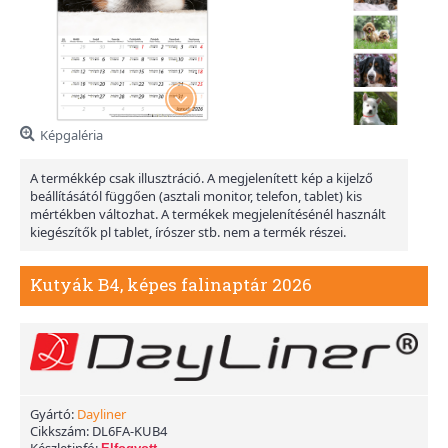
Képgaléria
A termékkép csak illusztráció. A megjelenített kép a kijelző
beállításától függően (asztali monitor, telefon, tablet) kis
mértékben változhat. A termékek megjelenítésénél használt
kiegészítők pl tablet, írószer stb. nem a termék részei.
Kutyák B4, képes falinaptár 2026
Gyártó:
Dayliner
Cikkszám:
DL6FA-KUB4
Készletinfó: