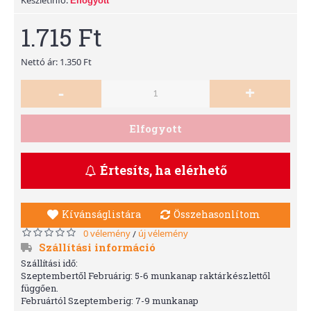
Elfogyott
1.715 Ft
Nettó ár: 1.350 Ft
-
+
Elfogyott
Értesíts, ha elérhető
Kívánságlistára
Összehasonlítom
0 vélemény
új vélemény
/
Szállítási információ
Szállítási idő:
Szeptembertől Februárig: 5-6 munkanap raktárkészlettől
függően.
Februártól Szeptemberig: 7-9 munkanap